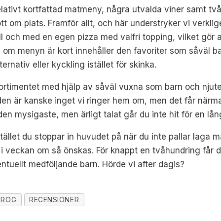
r relativt kortfattad matmeny, några utvalda viner samt tv
t om plats. Framför allt, och här understryker vi verklige
till och med en egen pizza med valfri topping, vilket gör
n om menyn är kort innehåller den favoriter som såväl 
rnativ eller kyckling istället för skinka.
sortimentet med hjälp av såväl vuxna som barn och njute
aden är kanske inget vi ringer hem om, men det får närm
en mysigaste, men ärligt talat går du inte hit för en lång
 stället du stoppar in huvudet på när du inte pallar laga
 i veckan om så önskas. För knappt en tvåhundring får d
eventuellt medföljande barn. Hörde vi after dagis?
KROG
RECENSIONER