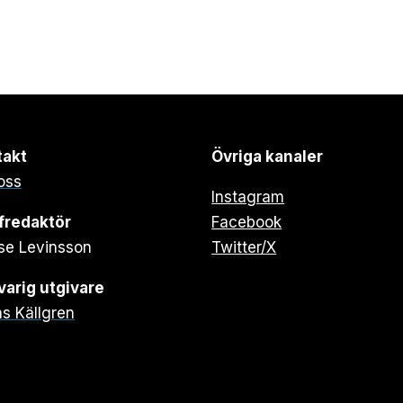
takt
Övriga kanaler
oss
Instagram
fredaktör
Facebook
se Levinsson
Twitter/X
arig utgivare
s Källgren