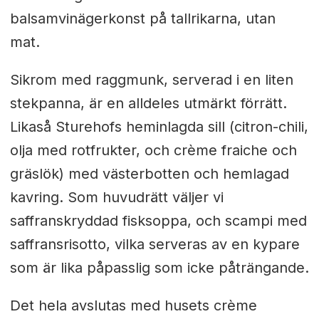
balsamvinägerkonst på tallrikarna, utan
mat.
Sikrom med raggmunk, serverad i en liten
stekpanna, är en alldeles utmärkt förrätt.
Likaså Sturehofs heminlagda sill (citron-chili,
olja med rotfrukter, och crème fraiche och
gräslök) med västerbotten och hemlagad
kavring. Som huvudrätt väljer vi
saffranskryddad fisksoppa, och scampi med
saffransrisotto, vilka serveras av en kypare
som är lika påpasslig som icke påträngande.
Det hela avslutas med husets crème