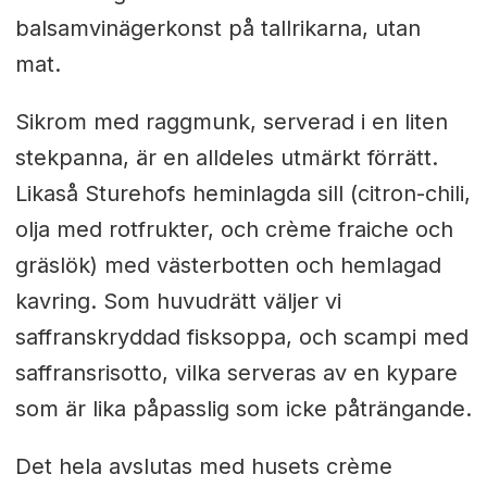
balsamvinägerkonst på tallrikarna, utan
mat.
Sikrom med raggmunk, serverad i en liten
stekpanna, är en alldeles utmärkt förrätt.
Likaså Sturehofs heminlagda sill (citron-chili,
olja med rotfrukter, och crème fraiche och
gräslök) med västerbotten och hemlagad
kavring. Som huvudrätt väljer vi
saffranskryddad fisksoppa, och scampi med
saffransrisotto, vilka serveras av en kypare
som är lika påpasslig som icke påträngande.
Det hela avslutas med husets crème