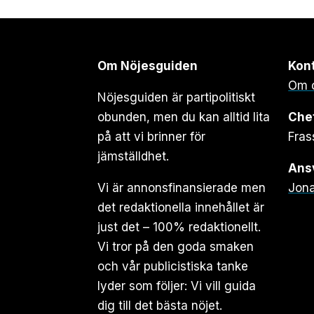
Om Nöjesguiden
Kon
Om 
Nöjesguiden är partipolitiskt
obunden, men du kan alltid lita
Che
på att vi brinner för
Fras
jämställdhet.
Ansv
Vi är annonsfinansierade men
Jona
det redaktionella innehållet är
just det – 100% redaktionellt.
Vi tror på den goda smaken
och vår publicistiska tanke
lyder som följer: Vi vill guida
dig till det bästa nöjet.