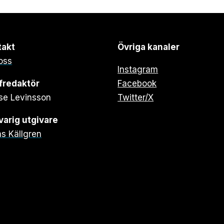
takt
Övriga kanaler
oss
Instagram
fredaktör
Facebook
se Levinsson
Twitter/X
arig utgivare
s Källgren