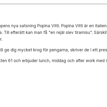
ens nya satsning Popina Vitti. Popina Vitti är en itali
ll efterätt kan man få "en rejäl slev tiramisu". Särskilt
r.
t, vill ge dig mycket krog för pengarna, skriver de i ett p
kten 61 och erbjuder lunch, middag och after work med it