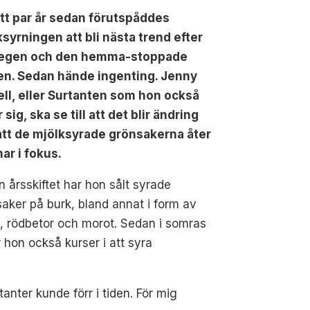
ett par år sedan förutspåddes
syrningen att bli nästa trend efter
egen och den hemma-stoppade
en. Sedan hände ingenting. Jenny
ell, eller Surtanten som hon också
r sig, ska se till att det blir ändring
att de mjölksyrade grönsakerna åter
ar i fokus.
 årsskiftet har hon sålt syrade
aker på burk, bland annat i form av
l, rödbetor och morot. Sedan i somras
r hon också kurser i att syra
nter kunde förr i tiden. För mig