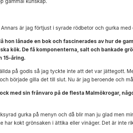
upp gammal kunskap.
 Annars är jag förtjust i syrade rödbetor och gurka med 
å hon lånade en bok och fascinerades av hur de ga
nska kök. De få komponenterna, salt och bankade grö
m 15-åring.
llda på godis så jag tyckte inte att det var jättegott. M
 började gilla det till slut. Nu är jag beroende och må
ock med sin frånvaro på de flesta Malmökrogar, någ
jölksyrad gurka på menyn och då blir man ju glad men mi
har kokt grönsaken i ättika eller vinäger. Det är inte rik