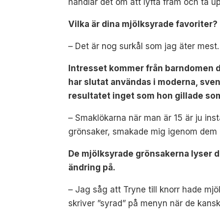
handlar det om att lyfta fram och ta 
Vilka är dina mjölksyrade favoriter?
– Det är nog surkål som jag äter mest.
Intresset kommer från barndomen d
har slutat användas i moderna, sve
resultatet inget som hon gillade so
– Smaklökarna när man är 15 är ju instä
grönsaker, smakade mig igenom dem och
De mjölksyrade grönsakerna lyser d
ändring på.
– Jag såg att Tryne till knorr hade m
skriver ”syrad” på menyn när de kanske 