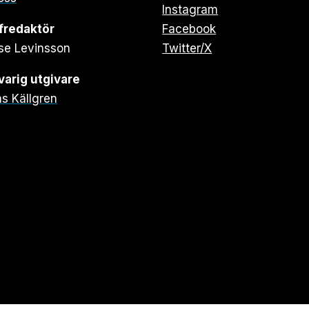
Instagram
fredaktör
Facebook
se Levinsson
Twitter/X
arig utgivare
s Källgren