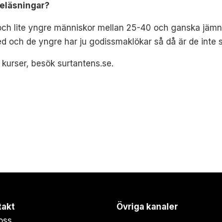
reläsningar?
och lite yngre människor mellan 25-40 och ganska jämn
ed och de yngre har ju godissmaklökar så då är de inte 
kurser, besök surtantens.se.
takt
Övriga kanaler
oss