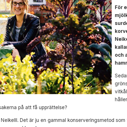
För 
mjölk
surd
korv
Neik
kalla
och 
hamn
Sedan
gröns
vitkå
hålle
sakerna på att få upprättelse?
 Neikelll. Det är ju en gammal konserveringsmetod som ta