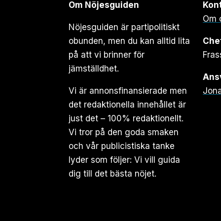
Om Nöjesguiden
Kon
Om 
Nöjesguiden är partipolitiskt
obunden, men du kan alltid lita
Che
på att vi brinner för
Fras
jämställdhet.
Ansv
Vi är annonsfinansierade men
Jona
det redaktionella innehållet är
just det – 100% redaktionellt.
Vi tror på den goda smaken
och vår publicistiska tanke
lyder som följer: Vi vill guida
dig till det bästa nöjet.