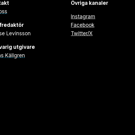
takt
Övriga kanaler
oss
Instagram
fredaktör
Facebook
se Levinsson
Twitter/X
arig utgivare
s Källgren