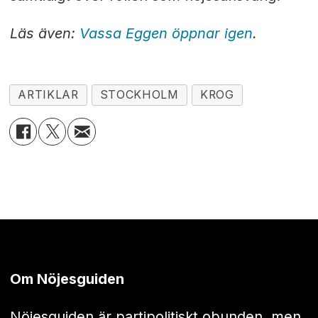
Läs även:
Vassa Eggen öppnar igen
.
ARTIKLAR
STOCKHOLM
KROG
Om Nöjesguiden
Nöjesguiden är partipolitiskt obunden, men