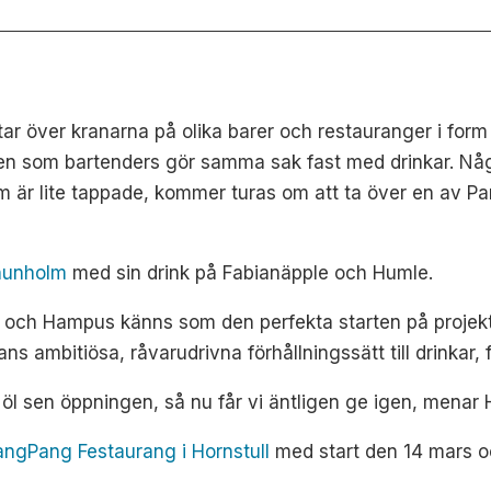
 tar över kranarna på olika barer och restauranger i form
torien som bartenders gör samma sak fast med drinkar. Nå
om är lite tappade, kommer turas om att ta över en av P
hunholm
med sin drink på Fabianäpple och Humle.
t och Hampus känns som den perfekta starten på projekt
ans ambitiösa, råvarudrivna förhållningssätt till drinkar, f
öl sen öppningen, så nu får vi äntligen ge igen, mena
angPang Festaurang i Hornstull
med start den 14 mars o