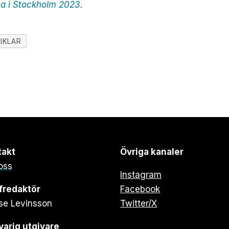
sa i Stockholm 2023
.
IKLAR
takt
Övriga kanaler
oss
Instagram
fredaktör
Facebook
se Levinsson
Twitter/X
arig utgivare