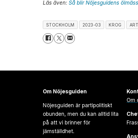
Läs även:
Så blir Nöjesguidens ölmäs
STOCKHOLM
2023-03
KROG
ART
Om Nöjesguiden
Kon
Om 
Nöjesguiden är partipolitiskt
obunden, men du kan alltid lita
Che
på att vi brinner för
Fras
jämställdhet.
Ansv