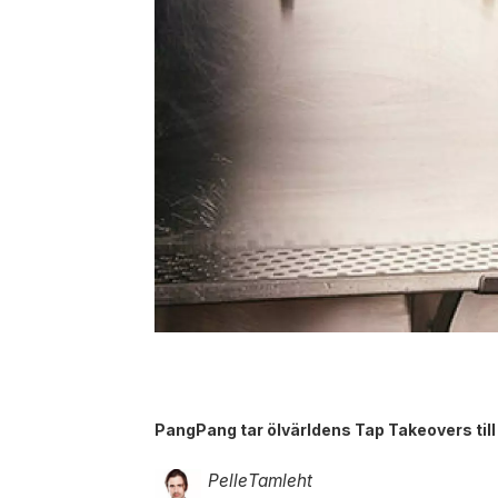
PangPang tar ölvärldens Tap Takeovers till
Pelle
Tamleht