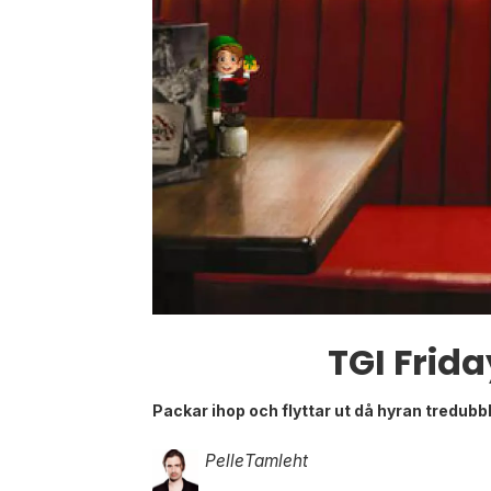
TGI Frid
Packar ihop och flyttar ut då hyran tredubb
Pelle
Tamleht