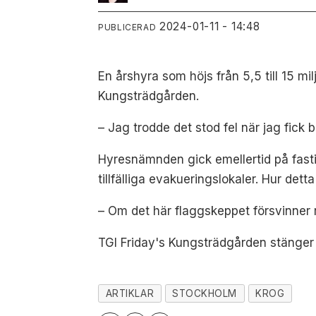
2024-01-11 - 14:48
PUBLICERAD
En årshyra som höjs från 5,5 till 15 mil
Kungsträdgården.
–
Jag trodde det stod fel när jag fick
Hyresnämnden gick emellertid på fastighe
tillfälliga evakueringslokaler. Hur dett
–
Om det här flaggskeppet försvinner r
TGI Friday's Kungsträdgården stänger 
ARTIKLAR
STOCKHOLM
KROG