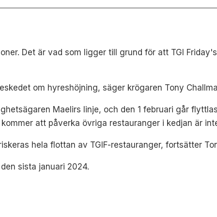
joner. Det är vad som ligger till grund för att TGI Friday'
 beskedet om hyreshöjning, säger krögaren Tony Challma 
tsägaren Maelirs linje, och den 1 februari går flyttlasset
a kommer att påverka övriga restauranger i kedjan är inte 
iskeras hela flottan av TGIF-restauranger, fortsätter To
den sista januari 2024.