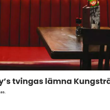
ay’s tvingas lämna Kungst
las.