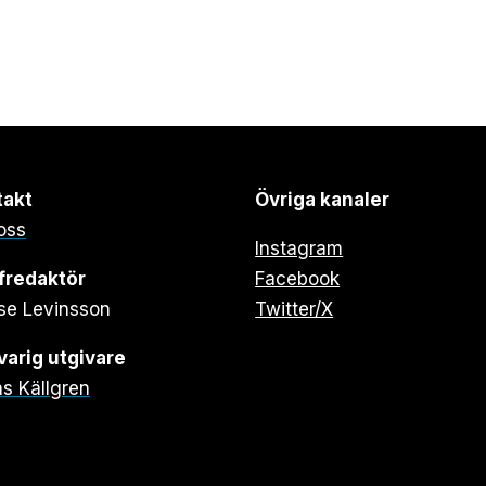
takt
Övriga kanaler
oss
Instagram
fredaktör
Facebook
se Levinsson
Twitter/X
arig utgivare
s Källgren