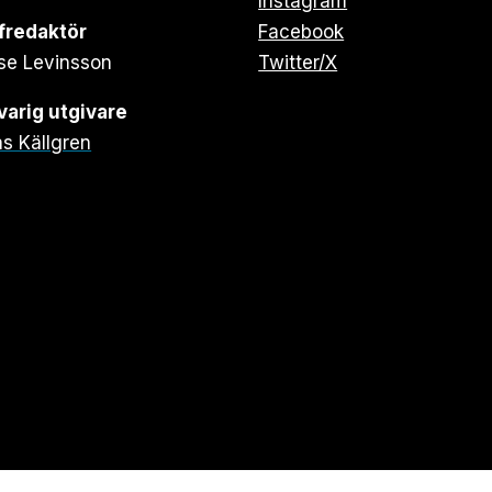
Instagram
fredaktör
Facebook
se Levinsson
Twitter/X
arig utgivare
s Källgren