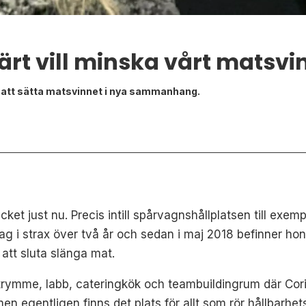
ärt vill minska vårt matsvi
r att sätta matsvinnet i nya sammanhang.
t just nu. Precis intill spårvagnshållplatsen till exemp
retag i strax över två år och sedan i maj 2018 befinner h
 att sluta slänga mat.
ymme, labb, cateringkök och teambuildingrum där Cori
men egentligen finns det plats för allt som rör hållbarhe