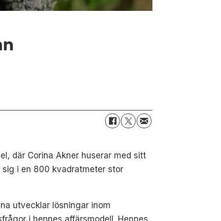
nn
el, där Corina Akner huserar med sitt
on sig i en 800 kvadratmeter stor
na utvecklar lösningar inom
tsfrågor i hennes affärsmodell. Hennes