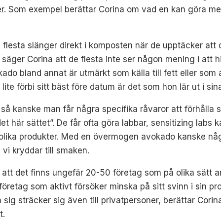
r. Som exempel berättar Corina om vad en kan göra m
flesta slänger direkt i komposten när de upptäcker att de
 säger Corina att de flesta inte ser någon mening i att
do bland annat är utmärkt som källa till fett eller som a
ite förbi sitt bäst före datum är det som hon lär ut i si
 så kanske man får några specifika råvaror att förhålla si
t här sättet”. De får ofta göra labbar, sensitizing labs ka
 olika produkter. Med en övermogen avokado kanske någ
 vi kryddar till smaken.
att det finns ungefär 20-50 företag som på olika sätt
 företag som aktivt försöker minska på sitt svinn i sin
 sig sträcker sig även till privatpersoner, berättar Cori
t.