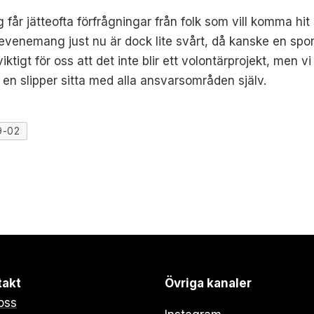
g får jätteofta förfrågningar från folk som vill komma h
venemang just nu är dock lite svårt, då kanske en spon
viktigt för oss att det inte blir ett volontärprojekt, men 
 en slipper sitta med alla ansvarsområden själv.
9-02
takt
Övriga kanaler
oss