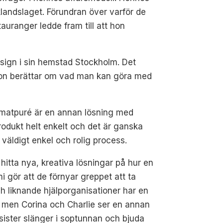
klandslaget. Förundran över varför de
uranger ledde fram till att hon
esign i sin hemstad Stockholm. Det
 hon berättar om vad man kan göra med
tomatpuré är en annan lösning med
produkt helt enkelt och det är ganska
äldigt enkel och rolig process.
itta nya, kreativa lösningar på hur en
gör att de förnyar greppet att ta
 liknande hjälporganisationer har en
t, men Corina och Charlie ser en annan
ssister slänger i soptunnan och bjuda