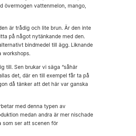
ed övermogen vattenmelon, mango,
n är trådig och lite brun. Är den inte
 hitta på något nytänkande med den.
lternativt bindmedel till ägg. Liknande
na workshops.
g till. Sen brukar vi säga “såhär
llas det, där en till exempel får ta på
on då tänker att det här var ganska
 arbetar med denna typen av
 produktion medan andra är mer nischade
na som ser att scenen för