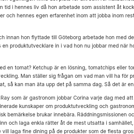
n tid i hennes liv då hon arbetade som assistent åt koc
ler och hennes egen erfarenhet inom att jobba inom resta
ch innan hon flyttade till Göteborg arbetade hon med d
os en produktutvecklare in i vad hon nu jobbar med när
ed en tomat? Ketchup är en lösning, tomatchips eller 
veckling. Man ställer sig frågan om vad man vill ha för 
t, så kan man äta upp det på samma dag. Så det är en v
 Ray som är gastronom jobbar Corina varje dag med att h
inerade kunskaper om produktutveckling och gastronomi 
isk bemärkelse brukar innebära. Räddningsmissionen och
inn och laga enkla rätter åt de mest utsatta i samhälle
vill laga fine dining på de produkter som de flesta gro