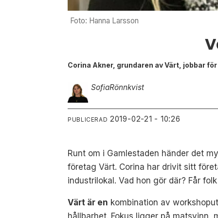
Foto: Hanna Larsson
V
Corina Akner, grundaren av Värt, jobbar fö
Sofia
Rönnkvist
2019-02-21 - 10:26
PUBLICERAD
Runt om i Gamlestaden händer det mycke
företag Värt. Corina har drivit sitt fö
industrilokal. Vad hon gör där? Får folk
Värt är en
kombination av workshoputr
hållbarhet. Fokus ligger på matsvinn, 