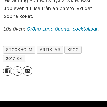
restaurang Bon Bons nya ansikte. Bäst
upplever du Ilse från en barstol vid det
öppna köket.
Läs även:
Gröna Lund öppnar cocktailbar
.
STOCKHOLM
ARTIKLAR
KROG
2017-04