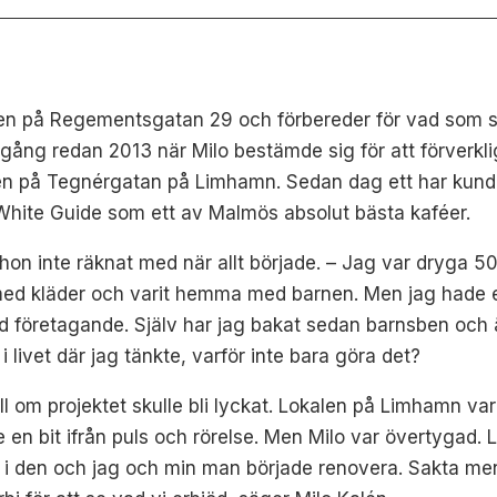
alen på Regementsgatan 29 och förbereder för vad som s
igång redan 2013 när Milo bestämde sig för att förverkl
alen på Tegnérgatan på Limhamn. Sedan dag ett har kund
a White Guide som ett av Malmös absolut bästa kaféer.
on inte räknat med när allt började. – Jag var dryga 50
te med kläder och varit hemma med barnen. Men jag hade 
ul med företagande. Själv har jag bakat sedan barnsben
i livet där jag tänkte, varför inte bara göra det?
l om projektet skulle bli lyckat. Lokalen på Limhamn var 
 bit ifrån puls och rörelse. Men Milo var övertygad. Lok
kad i den och jag och min man började renovera. Sakta m