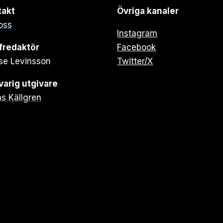
takt
Övriga kanaler
oss
Instagram
fredaktör
Facebook
se Levinsson
Twitter/X
arig utgivare
s Källgren