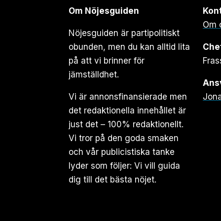
Om Nöjesguiden
Kon
Om 
Nöjesguiden är partipolitiskt
obunden, men du kan alltid lita
Che
på att vi brinner för
Fras
jämställdhet.
Ansv
Vi är annonsfinansierade men
Jona
det redaktionella innehållet är
just det – 100% redaktionellt.
Vi tror på den goda smaken
och vår publicistiska tanke
lyder som följer: Vi vill guida
dig till det bästa nöjet.