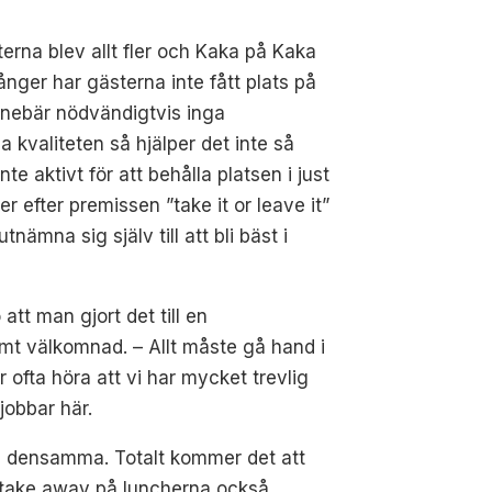
terna blev allt fler och Kaka på Kaka
ger har gästerna inte fått plats på
nnebär nödvändigtvis inga
la kvaliteten så hjälper det inte så
nte aktivt för att behålla platsen i just
 efter premissen ”take it or leave it”
nämna sig själv till att bli bäst i
att man gjort det till en
armt välkomnad. – Allt måste gå hand i
ofta höra att vi har mycket trevlig
jobbar här.
a densamma. Totalt kommer det att
el take away på luncherna också