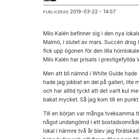
2019-03-22 - 14:07
PUBLICERAD
Milo Kalén befinner sig i den nya lok
Malmö, i slutet av mars. Succén drog 
fick upp ögonen för den lilla hörnlok
Milo Kalén har prisats i prestigefylld
Men att bli nämnd i White Guide hade h
hade jag jobbat en del på galleri, li
och har alltid tyckt att det varit k
bakat mycket. Så jag kom till en punkt 
Till en början var många tveksamma til
något undangömd i ett bostadsområde en
lokal i närmre två år blev jag föräls