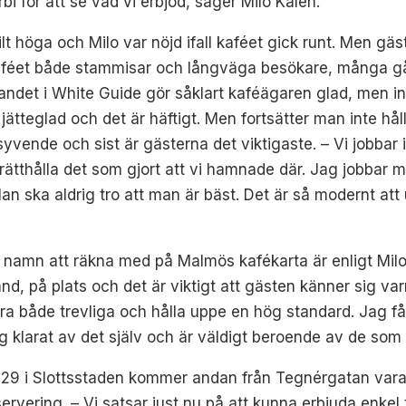
rbi för att se vad vi erbjöd, säger Milo Kalén.
ilt höga och Milo var nöjd ifall kaféet gick runt. Men gäs
kaféet både stammisar och långväga besökare, många gån
andet i White Guide gör såklart kaféägaren glad, men i
r jätteglad och det är häftigt. Men fortsätter man inte hål
 syvende och sist är gästerna det viktigaste. – Vi jobbar i
ätthålla det som gjort att vi hamnade där. Jag jobbar mer
an ska aldrig tro att man är bäst. Det är så modernt att ut
tt namn att räkna med på Malmös kafékarta är enligt Milo 
and, på plats och det är viktigt att gästen känner sig v
a både trevliga och hålla uppe en hög standard. Jag får 
ig klarat av det själv och är väldigt beroende av de som 
 29 i Slottsstaden kommer andan från Tegnérgatan var
servering. – Vi satsar just nu på att kunna erbjuda enk