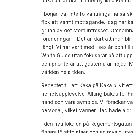
baka bullar och allt fler nyfikna kom fö
I början var inte förväntningarna särsk
fick ett varmt mottagande. Idag har 
grund av det stora intresset. Omnämn
förändringar. – Det är klart att man bli
långt. Vi har varit med i sex år och till
White Guide utan fokuserar på att uppr
och prioriterar att gästerna är nöjda. M
världen hela tiden.
Receptet till att Kaka på Kaka blivit e
helhetsupplevelse. Allting bakas för h
hand och vara symbios. Vi försöker var
personal, vilket värmer. Jag hade aldr
I den nya lokalen på Regementsgatan
finnas 15 sittplatser och en mysig ute