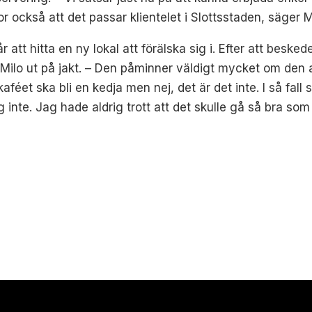
or också att det passar klientelet i Slottsstaden, säger M
r att hitta en ny lokal att förälska sig i. Efter att besk
lo ut på jakt. – Den påminner väldigt mycket om den a
féet ska bli en kedja men nej, det är det inte. I så fall 
ag inte. Jag hade aldrig trott att det skulle gå så bra so