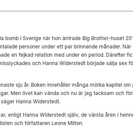
la bomb i Sverige när hon äntrade
Big Brother
-huset 20
omtalade personer under ett par brinnande månader. När
e en fejkad relation med under en period. Därefter fick
n misslyckades och Hanna Widerstedt började sälja sex fö
enaste sju år. Boken innehåller många mörka kapitel om 
gar. Men livet kan vända och nu är jag tacksam och föru
t, säger Hanna Widerstedt.
ar, enligt Hanna Widerstedt själv, de värsta åren i henn
isten och författaren Leone Milton.