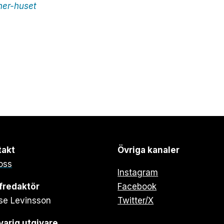
her-huset
takt
Övriga kanaler
oss
Instagram
fredaktör
Facebook
se Levinsson
Twitter/X
arig utgivare