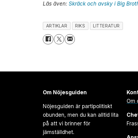
Läs även:
Skräck och avsky i Big Brot
ARTIKLAR
RIKS
LITTERATUR
Om Nöjesguiden
Kon
Om 
Nöjesguiden är partipolitiskt
obunden, men du kan alltid lita
Che
på att vi brinner för
Fras
jämställdhet.
Ansv