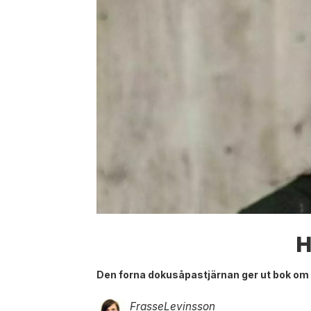
H
Den forna dokusåpastjärnan ger ut bok om l
Frasse
Levinsson