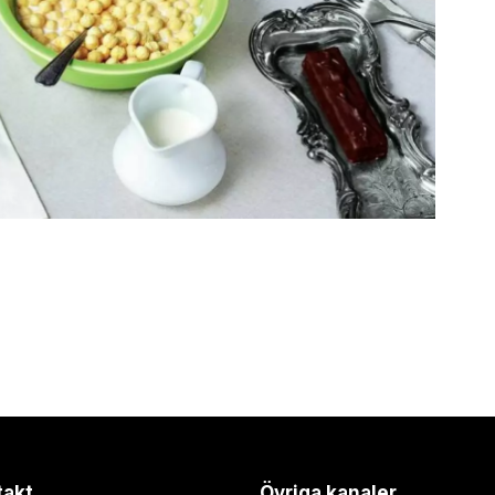
takt
Övriga kanaler