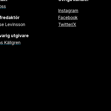
oss
Instagram
fredaktör
Facebook
se Levinsson
Twitter/X
arig utgivare
s Källgren