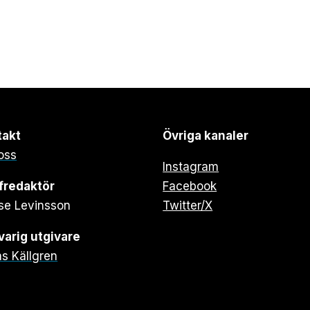
takt
Övriga kanaler
oss
Instagram
fredaktör
Facebook
se Levinsson
Twitter/X
arig utgivare
s Källgren