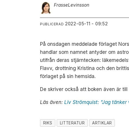
Frasse
Levinsson
2022-05-11 - 09:52
PUBLICERAD
På onsdagen meddelade förlaget Norste
handlar som namnet antyder om astrolo
utifrån deras stjärntecken: läkemedels
Flavv, drottning Kristina och den brit
förlaget på sin hemsida.
De skriver också att boken även är til
Läs även:
Liv Strömquist: "Jag tänker
RIKS
LITTERATUR
ARTIKLAR