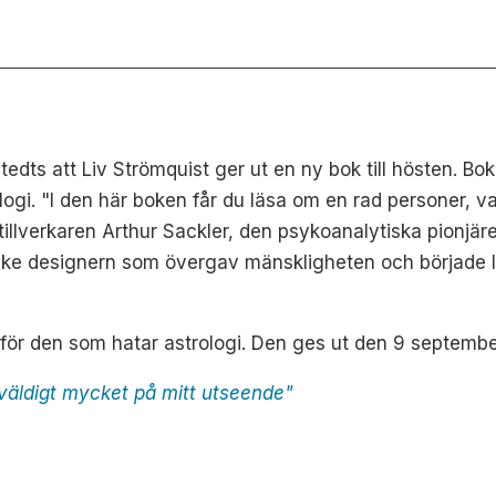
dts att Liv Strömquist ger ut en ny bok till hösten. Bo
gi. "I den här boken får du läsa om en rad personer, va
tillverkaren Arthur Sackler, den psykoanalytiska pionjär
tiske designern som övergav mänskligheten och började l
l för den som hatar astrologi. Den ges ut den 9 septembe
 väldigt mycket på mitt utseende"