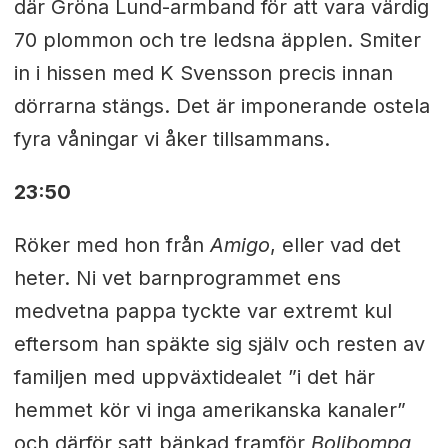
där Gröna Lund-armband för att vara värdig
70 plommon och tre ledsna äpplen. Smiter
in i hissen med K Svensson precis innan
dörrarna stängs. Det är imponerande ostela
fyra våningar vi åker tillsammans.
23:50
Röker med hon från
Amigo
, eller vad det
heter. Ni vet barnprogrammet ens
medvetna pappa tyckte var extremt kul
eftersom han späkte sig själv och resten av
familjen med uppväxtidealet ”i det här
hemmet kör vi inga amerikanska kanaler”
och därför satt bänkad framför
Bolibompa