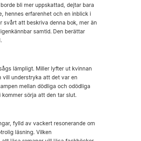
 borde bli mer uppskattad, dejtar bara
e, hennes erfarenhet och en inblick i
 är svårt att beskriva denna bok, mer än
t igenkännbar samtid. Den berättar
.
gs lämpligt. Miller lyfter ut kvinnan
vill understryka att det var en
ch kampen mellan dödliga och odödliga
i kommer sörja att den tar slut.
ngar, fylld av vackert resonerande om
rolig läsning. Vilken
att läsa romaner vill läsa fackböcker