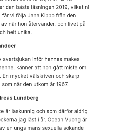
er den bästa läsningen 2019, vilket ni
får vi följa Jana Kippo från den
av när hon återvänder, och livet på
ch helt unika.
Leandoer
av svartsjukan inför hennes makes
a henne, känner att hon gått miste om
et. En mycket välskriven och skarp
ag som när den utkom år 1967.
ndreas Lundberg
nte är läskunnig och som därför aldrig
öckerna jag läst i år. Ocean Vuong är
g av en ungs mans sexuella sökande