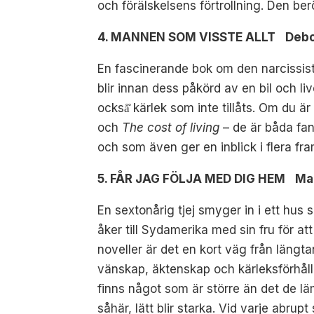
och förälskelsens förtrollning. Den be
4. MANNEN SOM VISSTE ALLT Deborah
En fascinerande bok om den narcissisti
blir innan dess påkörd av en bil och live
också̊ kärlek som inte tillåts. Om du
och
The cost of living
– de är båda fan
och som även ger en inblick i flera fr
5. FÅR JAG FÖLJA MED DIG HEM Mar
En sextonårig tjej smyger in i ett hu
åker till Sydamerika med sin fru för att
noveller är det en kort väg från längta
vänskap, äktenskap och kärleksförhåll
finns något som är större än det de lä
såhär, lätt blir starka. Vid varje abrup