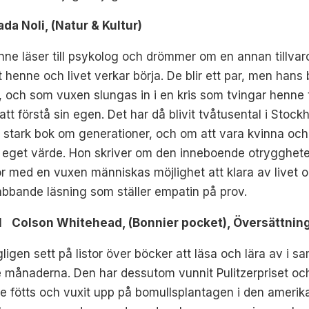
ada Noli, (Natur & Kultur)
nne läser till psykolog och drömmer om en annan tillvar
t henne och livet verkar börja. De blir ett par, men hans 
 och som vuxen slungas in i en kris som tvingar henne t
att förstå sin egen. Det har då blivit tvåtusental i Stoc
stark bok om generationer, och om att vara kvinna och
 sitt eget värde. Hon skriver om den inneboende otrygghe
r med en vuxen människas möjlighet att klara av livet 
abbande läsning som ställer empatin på prov.
olson Whitehead, (Bonnier pocket), Översättning
ligen sett på listor över böcker att läsa och lära av i 
e månaderna. Den har dessutom vunnit Pulitzerpriset o
åde fötts och vuxit upp på bomullsplantagen i den amerik