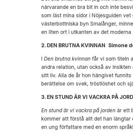
närvarande en bra bit in och inte besvi
som läst mina sidor i Nöjesguiden vet 
västerbottniska byn Smalånger, minne
en liten ort i utkanten av det moderna
2. DEN BRUTNA KVINNAN Simone de B
I
Den brutna kvinnan
får vi som titeln
andra relation, utan också av insikten
sitt liv. Alla de år hon hängivet funn
berättelse om svek, tröstlöshet och sj
3. EN STUND ÄR VI VACKRA PÅ JORD
En stund är vi vackra på jorden
är ett 
kommer att förstå allt det han längtar
en ung författare med en enorm språk