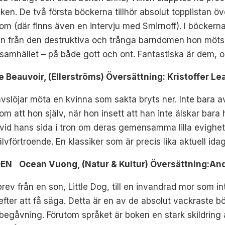
ken. De två första böckerna tillhör absolut topplistan öv
om (där finns även en intervju med Smirnoff). I böckerna 
n från den destruktiva och trånga barndomen hon möts 
 samhället – på både gott och ont. Fantastiska är dem, o
eauvoir, (Ellerströms) Översättning: Kristoffer 
 avslöjar möta en kvinna som sakta bryts ner. Inte bara 
 om att hon själv, när hon insett att han inte älskar bar
its vid hans sida i tron om deras gemensamma lilla evigh
älvförtroende. En klassiker som är precis lika aktuell id
EN Ocean Vuong, (Natur & Kultur) Översättning:A
brev från en son, Little Dog, till en invandrad mor som i
 efter att få säga. Detta är en av de absolut vackraste b
begåvning. Förutom språket är boken en stark skildrin