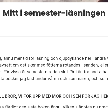
Mitt i semester-läsningen
 ännu mer tid för läsning och djupdykande ner i andra 
vsett om det sker med fötterna rotandes i sanden, eller s
För vissa är semestern redan slut för i år, för andra har
ppta böcker jag läst under våren och sommaren, och som 
L BROR, VI FOR UPP MED MOR OCH SEN FOR JAG HEM K
äsa färdigt den sista boken ännu, vilken släpptes nu pr