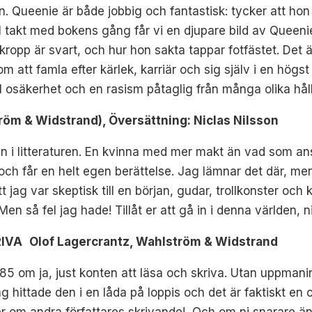
on. Queenie är både jobbig och fantastisk: tycker att hon
 I takt med bokens gång får vi en djupare bild av Queeni
 kropp är svart, och hur hon sakta tappar fotfästet. Det
 att famla efter kärlek, karriär och sig själv i en högs
osäkerhet och en rasism påtaglig från många olika håll
tröm & Widstrand), Översättning: Niclas Nilsson
n i litteraturen. En kvinna med mer makt än vad som anså
ch får en helt egen berättelse. Jag lämnar det där, men 
t jag var skeptisk till en början, gudar, trollkonster o
Men så fel jag hade! Tillåt er att gå in i denna världen, n
IVA Olof Lagercrantz, Wahlström & Widstrand
85 om ja, just konten att läsa och skriva. Utan uppmani
hittade den i en låda på loppis och det är faktiskt en ot
r om andra författares skrivande! Och om ni snarare än 