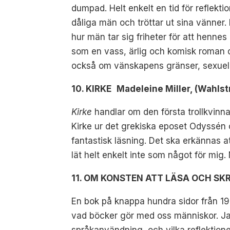
dumpad. Helt enkelt en tid för reflekti
dåliga män och tröttar ut sina vänner.
hur män tar sig friheter för att hennes
som en vass, ärlig och komisk roman om
också om vänskapens gränser, sexuell 
10. KIRKE Madeleine Miller, (Wahls
Kirke
handlar om den första trollkvinna
Kirke ur det grekiska eposet Odyssén o
fantastisk läsning. Det ska erkännas at
lät helt enkelt inte som något för mig. 
11. OM KONSTEN ATT LÄSA OCH SKR
En bok på knappa hundra sidor från 19
vad böcker gör med oss människor. Jag 
språkanvändning, och vilka reflektione