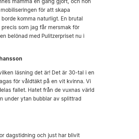
hennes mamma en gång gjort, och hon
mobiliseringen för att skapa
 borde komma naturligt. En brutal
 precis som jag får mersmak för
en belönad med Pulitzerpriset nu i
Johansson
lken läsning det är! Det är 30-tal i en
as för våldtäkt på en vit kvinna. Vi
elas fallet. Hatet från de vuxnas värld
 under ytan bubblar av splittrad
l
r dagstidning och just har blivit