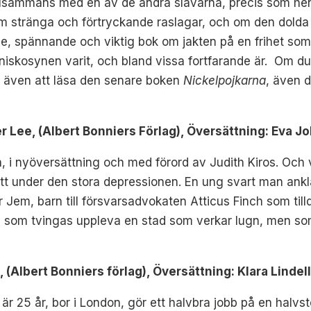
tillsammans med en av de andra slavarna, precis som 
om stränga och förtryckande raslagar, och om den dolda 
, spännande och viktig bok om jakten på en frihet som
iskosynen varit, och bland vissa fortfarande är. Om du
även att läsa den senare boken
Nickelpojkarna
, även d
ee, (Albert Bonniers Förlag), Översättning: Eva 
 i nyöversättning och med förord av Judith Kiros. Och vi
t under den stora depressionen. En ung svart man anklag
 Jem, barn till försvarsadvokaten Atticus Finch som tilld
s, som tvingas uppleva en stad som verkar lugn, men som
(Albert Bonniers förlag), Översättning: Klara Lindel
r 25 år, bor i London, gör ett halvbra jobb på en halvsto