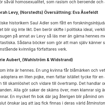
rör såväl homosexualitet, som rasism och beroende och ä
 Levy, (Norstedts) Översättning: Eva Åsefeldt
ske historikern Saul Adler som fått en forskningsinbjuda
t blir sig inte likt. Den berör skifte i politiska ideal, ver
 är sugen på annat av Levy så läs mer än gärna hennes
tastiska. Sådana böcker som gör att man själv känner s
amstående kvinnliga författares verk.
ie Aubert, (Wahlström & Widstrand)
s som inte är hennes. En ung kvinna får blåmärken och v
 adoptera en liten pojke, men fattar istället tycke för en
n till skamlöshet och vidare till övertramp. Det handlar 
anden. Alla gör saker de skäms över, men klamrar sig än
mnar. En mycket fin bok där jag återigen blir påmind om v
t slut önskar jag att jag fick finnas i deras värld åtminsto