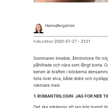
Hanna
Bergström
2020-07-27 - 21:21
PUBLICERAD
Sommaren innebär, åtminstone för mig,
påhittade och nära som långt borta. Oa
benen är kraften i böckerna densamma. 
lista över elva, både äldre och nyslä
närmare med.
1. ROMANTRILOGIN: JAG FOR NER TIL
Det ska erkännas att jag inte hunnit l