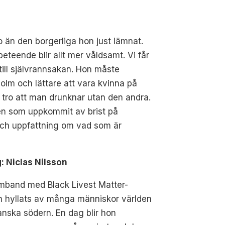
o än den borgerliga hon just lämnat.
beteende blir allt mer våldsamt. Vi får
ill självrannsakan. Hon måste
kholm och lättare att vara kvinna på
 tro att man drunknar utan den andra.
ten som uppkommit av brist på
och uppfattning om vad som är
: Niclas Nilsson
samband med Black Livest Matter-
ch hyllats av många människor världen
anska södern. En dag blir hon