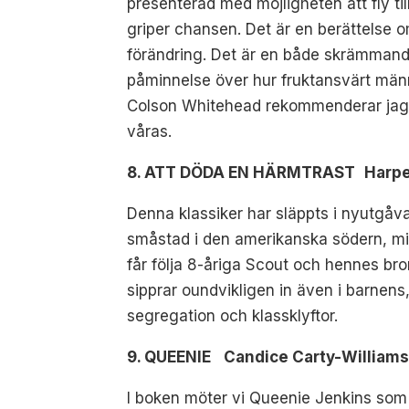
presenterad med möjligheten att fly 
griper chansen. Det är en berättelse 
förändring. Det är en både skrämmande
påminnelse över hur fruktansvärt männ
Colson Whitehead rekommenderar jag 
våras.
8. ATT DÖDA EN HÄRMTRAST Harper L
Denna klassiker har släppts i nyutgåva,
småstad i den amerikanska södern, mit
får följa 8-åriga Scout och hennes bror
sipprar oundvikligen in även i barnen
segregation och klassklyftor.
9. QUEENIE Candice Carty-Williams, 
I boken möter vi Queenie Jenkins som ä