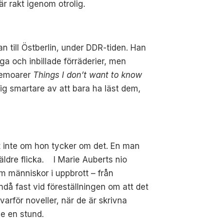
r rakt igenom otrolig.
n till Östberlin, under DDR-tiden. Han
kliga och inbillade förräderier, men
 memoarer
Things I don’t want to know
ig smartare av att bara ha läst dem,
et inte om hon tycker om det. En man
 äldre flicka. I Marie Auberts nio
om människor i uppbrott – från
då fast vid föreställningen om att det
arför noveller, när de är skrivna
ne en stund.