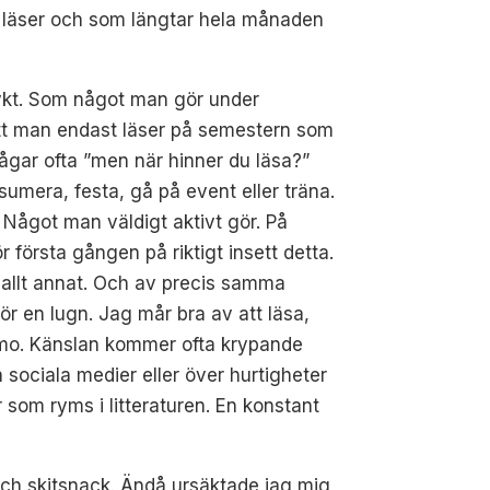
ra läser och som längtar hela månaden
sflykt. Som något man gör under
att man endast läser på semestern som
rågar ofta ”men när hinner du läsa?”
sumera, festa, gå på event eller träna.
t. Något man väldigt aktivt gör. På
r första gången på riktigt insett detta.
d allt annat. Och av precis samma
ör en lugn. Jag mår bra av att läsa,
 fomo. Känslan kommer ofta krypande
 sociala medier eller över hurtigheter
 som ryms i litteraturen. En konstant
 och skitsnack. Ändå ursäktade jag mig