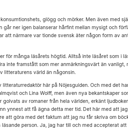
, konsumtionshets, glögg och mörker. Men även med sjä
 går ner igen balanserar hårfint mellan mysigt och förfä
r att närmare var tionde svensk äter någon form av anti
 för många läsårets högtid. Alltså inte läsåret som i läs
ndra inte framstått som mer anmärkningsvärt än vanligt, 
v litteraturens värld än någonsin.
ev litteraturredaktör här på Nöjesguiden. Och med det h
almqvist och Lina Wolff, men även nya bekantskaper som
 golvats av romaner från hela världen, erkänt ljudboken
n ynnest att få ägna detta mer tid. Det här med att jag t
ndre att göra med det faktum att jag nu får skriva om b
en läsande person. Ja, jag har till och med accepterat a