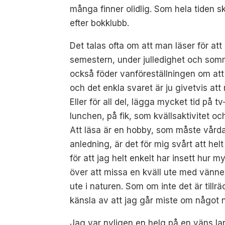
många finner olidlig. Som hela tiden 
efter bokklubb.
Det talas ofta om att man läser för att
semestern, under julledighet och somm
också föder vanföreställningen om att 
och det enkla svaret är ju givetvis at
Eller för all del, lägga mycket tid på t
lunchen, på fik, som kvällsaktivitet oc
Att läsa är en hobby, som måste vårda
anledning, är det för mig svårt att he
för att jag helt enkelt har insett hur
över att missa en kväll ute med vänner
ute i naturen. Som om inte det är till
känsla av att jag går miste om något n
Jag var nyligen en helg på en väns la