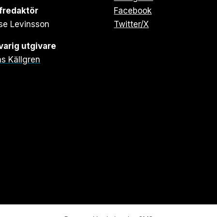
fredaktör
Facebook
se Levinsson
Twitter/X
arig utgivare
s Källgren