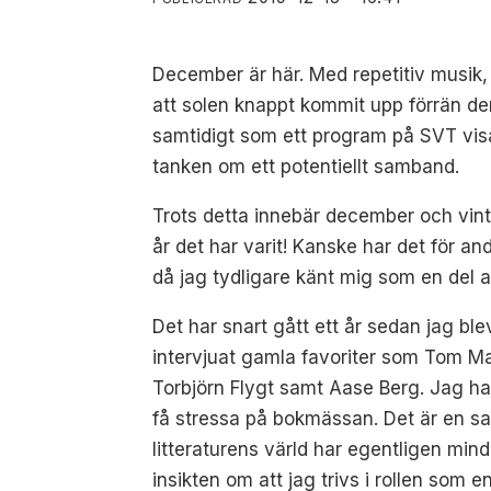
December är här. Med repetitiv musik
att solen knappt kommit upp förrän den
samtidigt som ett program på SVT visa
tanken om ett potentiellt samband.
Trots detta innebär december och vinter
år det har varit! Kanske har det för a
då jag tydligare känt mig som en del a
Det har snart gått ett år sedan jag bl
intervjuat gamla favoriter som Tom M
Torbjörn Flygt samt Aase Berg. Jag har
få stressa på bokmässan. Det är en san
litteraturens värld har egentligen mi
insikten om att jag trivs i rollen som 