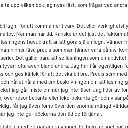
ska ta upp vilken bok jag nyss läst, som frågar vad and
 bli lugn, för att komma ner i varv. Det eller verklighet
arlov. När man har tid. Kanske är det just det faktum 
läsningens huvudkraft är att göra själen lugn. Vänner f
t man hinner läsa precis som man hinner vara på aw, kon
v-serier. Det gäller bara att se läsningen som en aktivite
h tyvärr ofta även bland andra. Jag har i år egentligen fö
s och ges kärlek för att det ska bli bra. Precis som me
lt och hållet hålla med om beskrivningen om att läsning g
 mycket jag går miste om när jag inte läser. Jag lider av
, över resor bekanta eller icke-bekanta gör och visar på
räckligt får jag även fomo över den enorma mängd världar
är jag inte ger böckerna den tid de förtjänar.
ndställe med ett par andra vänner. En helg av spel, vin