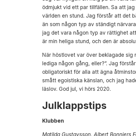
ödmjukt vid ett par tillfällen. Sa att j
världen en stund. Jag förstår att det 
än som någon typ av ständigt närvarand
jag det vara någon typ av rättighet att
är min heliga stund, och den är absolu
När höstlovet var över beklagade sig n
lediga någon gång, eller?”. Jag först
obligatoriskt för alla att ägna åtminst
smått egoistiska känslan, och jag had
läslov. God jul, vi hörs 2020.
Julklappstips
Klubben
Matilda Gustavsson, Albert Bonniers F