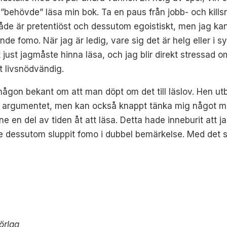
ag ”behövde” läsa min bok. Ta en paus från jobb- och kills
både är pretentiöst och dessutom egoistiskt, men jag ka
e fomo. När jag är ledig, vare sig det är helg eller i s
 just jag
måste hinna läsa, och jag blir direkt stressad o
t livsnödvändig.
ågon bekant om att man döpt om det till läslov. Hen utb
år argumentet, men kan också knappt tänka mig något mer
one en del av tiden åt att läsa. Detta hade inneburit att 
e dessutom sluppit fomo i dubbel bemärkelse. Med det sag
örlag