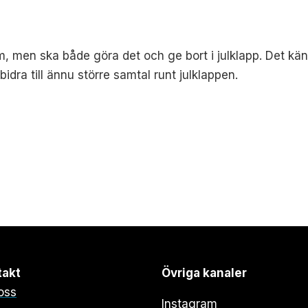
m, men ska både göra det och ge bort i julklapp. Det kä
dra till ännu större samtal runt julklappen.
takt
Övriga kanaler
oss
Instagram