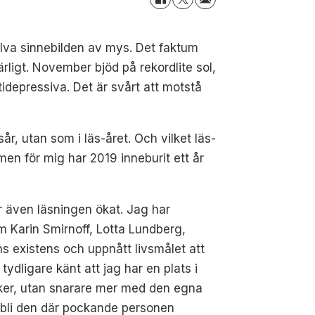
lva sinnebilden av mys. Det faktum
rligt. November bjöd på rekordlite sol,
depressiva. Det är svårt att motstå
år, utan som i läs-året. Och vilket läs-
men för mig har 2019 inneburit ett år
ar även läsningen ökat. Jag har
 Karin Smirnoff, Lotta Lundberg,
s existens och uppnått livsmålet att
ydligare känt att jag har en plats i
öcker, utan snarare mer med den egna
tt bli den där pockande personen