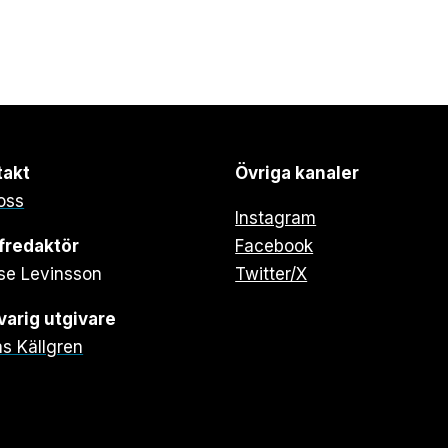
takt
Övriga kanaler
oss
Instagram
fredaktör
Facebook
se Levinsson
Twitter/X
arig utgivare
s Källgren