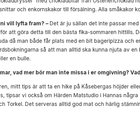
hokladbryssel" med chokladbitar från Österlenchoklad h
tar och enkornskakor till försälning. Alla småkakor ko
i vill lyfta fram? –
Det är ju sällan det inte passar me
mö för att göra detta till den bästa fika-sommaren hittil
erbjuda då man både får plats med en bit bageripizza och 
rdsbokningarna så att man alltid ska kunna njuta av en 
ller en bulle.
mar, vad mer bör man inte missa i er omgivning? Vad 
uren, mitt tips är att ta en hike på Kåsebergas höjder ell
 oss, tipsar vi också om Härden Matstudio i Hannas någr
h Torkel. Det serveras alltid god mat och härlig stämnin