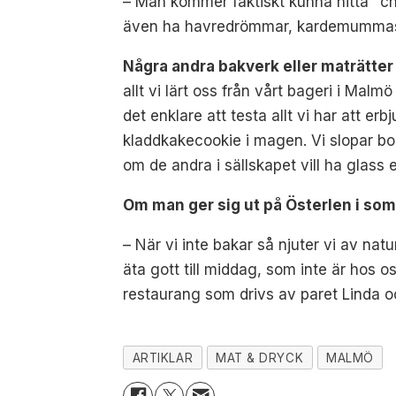
– Man kommer faktiskt kunna hitta "c
även ha havredrömmar, kardemummasnit
Några andra bakverk eller maträtter n
allt vi lärt oss från vårt bageri i Mal
det enklare att testa allt vi har att 
kladdkakecookie i magen. Vi slopar bo
om de andra i sällskapet vill ha glass e
Om man ger sig ut på Österlen i som
– När vi inte bakar så njuter vi av nat
äta gott till middag, som inte är hos
restaurang som drivs av paret Linda oc
ARTIKLAR
MAT & DRYCK
MALMÖ