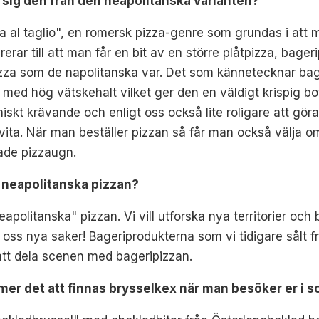
r sig den från den neapolitanska varianten?
za al taglio", en romersk pizza-genre som grundas i att 
ererar till att man får en bit av en större plåtpizza, bag
 pizza som de napolitanska var. Det som kännetecknar ba
ed hög vätskehalt vilket ger den en väldigt krispig bott
kt krävande och enligt oss också lite roligare att göra
ita. När man beställer pizzan så får man också välja o
dade pizzaugn.
n neapolitanska pizzan?
eapolitanska" pizzan. Vi vill utforska nya territorier 
lära oss nya saker! Bageriprodukterna som vi tidigare så
 att dela scenen med bageripizzan.
mer det att finnas brysselkex när man besöker er i 