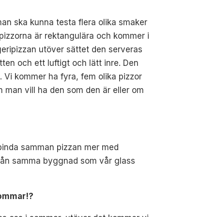
man ska kunna testa flera olika smaker
eripizzorna är rektangulära och kommer i
geripizzan utöver sättet den serveras
en och ett luftigt och lätt inre. Den
. Vi kommer ha fyra, fem olika pizzor
m man vill ha den som den är eller om
och binda samman pizzan mer med
lt från samma byggnad som vår glass
sommar!?