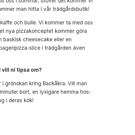
os oss i sommar, utöver det kommer vi
mmer man hitta i vår trädgårdsbutik!
d kaffe och bulle. Vi kommer ta med oss
ls. Det nya pizzakonceptet kommer göra
en baskisk cheesecake eller en
bageripizza-slice i trädgården även
vill ni tipsa om?
er i grönskan kring Backåkra. Vill man
a minuter bort, en lyxigare hemma hos-
g i deras kök!