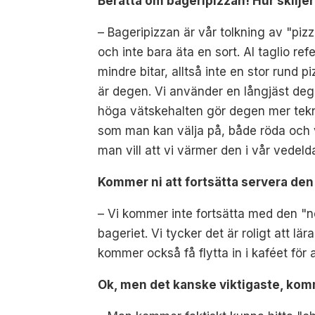
Berätta om bageripizzan! Hur skilje
– Bageripizzan är vår tolkning av "piz
och inte bara äta en sort. Al taglio ref
mindre bitar, alltså inte en stor rund
är degen. Vi använder en långjäst deg m
höga vätskehalten gör degen mer teknis
som man kan välja på, både röda och v
man vill att vi värmer den i vår vedel
Kommer ni att fortsätta servera de
– Vi kommer inte fortsätta med den "n
bageriet. Vi tycker det är roligt att 
kommer också få flytta in i kaféet för
Ok, men det kanske viktigaste, kom