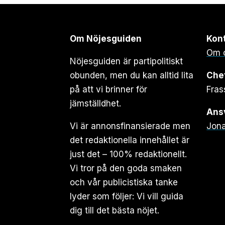
Om Nöjesguiden
Kon
Om 
Nöjesguiden är partipolitiskt
obunden, men du kan alltid lita
Che
på att vi brinner för
Fras
jämställdhet.
Ansv
Vi är annonsfinansierade men
Jona
det redaktionella innehållet är
just det – 100% redaktionellt.
Vi tror på den goda smaken
och vår publicistiska tanke
lyder som följer: Vi vill guida
dig till det bästa nöjet.