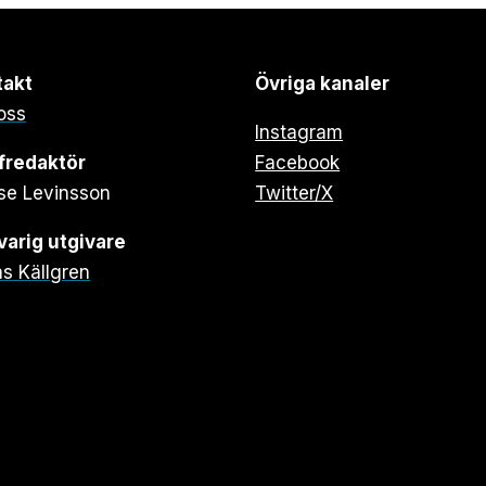
takt
Övriga kanaler
oss
Instagram
fredaktör
Facebook
se Levinsson
Twitter/X
arig utgivare
s Källgren