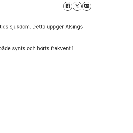
n tids sjukdom. Detta uppger Alsings
åde synts och hörts frekvent i
.