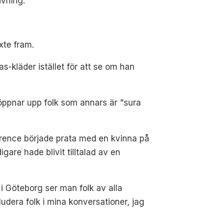
ivning.
xte fram.
-kläder istället för att se om han
 öppnar upp folk som annars är "sura
awrence började prata med en kvinna på
are hade blivit tilltalad av en
i Göteborg ser man folk av alla
kludera folk i mina konversationer, jag