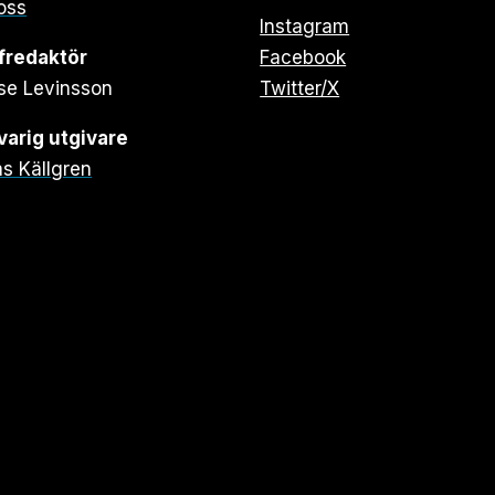
oss
Instagram
fredaktör
Facebook
se Levinsson
Twitter/X
arig utgivare
s Källgren