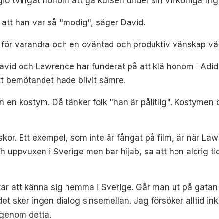
io tvingat honom att gå kursen under sin villkorliga frig
att han var så "modig", säger David.
 för varandra och en oväntad och produktiv vänskap vä
vid och Lawrence har funderat på att klä honom i Adidas
att bemötandet hade blivit sämre.
an en kostym. Då tänker folk "han är pålitlig". Kostymen
skor. Ett exempel, som inte är fångat på film, är när L
uppvuxen i Sverige men bar hijab, sa att hon aldrig tidig
kar att känna sig hemma i Sverige. Går man ut på gatan 
 det sker ingen dialog sinsemellan. Jag försöker alltid in
a genom detta.