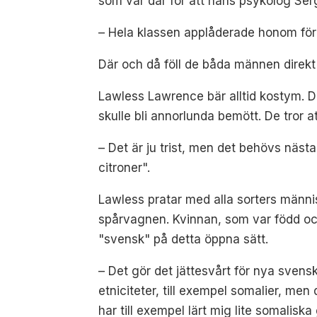
som var där för att hans psykolog Serg
– Hela klassen applåderade honom för 
Där och då föll de båda männen direkt
Lawless Lawrence bär alltid kostym. Da
skulle bli annorlunda bemött. De tror 
– Det är ju trist, men det behövs näst
citroner".
Lawless pratar med alla sorters männi
spårvagnen. Kvinnan, som var född och 
"svensk" på detta öppna sätt.
– Det gör det jättesvårt för nya svens
etniciteter, till exempel somalier, men
har till exempel lärt mig lite somalisk