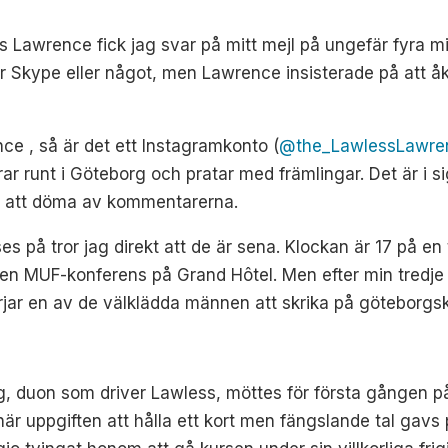
s Lawrence fick jag svar på mitt mejl på ungefär fyra minu
ver Skype eller något, men Lawrence insisterade på att åka
ce , så är det ett Instagramkonto (
@the_LawlessLawre
unt i Göteborg och pratar med främlingar. Det är i sig
, att döma av kommentarerna.
es på tror jag direkt att de är sena. Klockan är 17 på en 
n MUF-konferens på Grand Hôtel. Men efter min tredje el
örjar en av de välklädda männen att skrika på göteborgs
duon som driver Lawless, möttes för första gången på e
 när uppgiften att hålla ett kort men fängslande tal ga