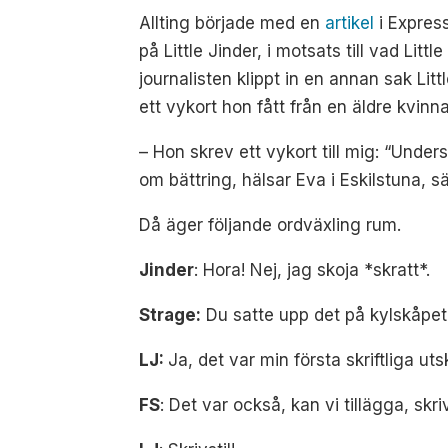
Allting började med en
artikel
i Express
på Little Jinder, i motsats till vad Lit
journalisten klippt in en annan sak Lit
ett vykort hon fått från en äldre kvin
– Hon skrev ett vykort till mig: “Unders
om bättring, hälsar Eva i Eskilstuna, sä
Då äger följande ordväxling rum.
Jinder
: Hora! Nej, jag skoja *skratt*.
Strage:
Du satte upp det på kylskåpet
LJ:
Ja, det var min första skriftliga uts
FS
: Det var också, kan vi tillägga, sk