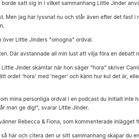
 borde satt sig in i vilket sammanhang Little Jinder anv
rst. Men jag har lyssnat nu och står även efter det fast i
n.
över Little Jinders "omogna" ordval.
en. Där avstannade all min lust att vilja föra en debatt 
tt Little Jinder skämtar när hon säger "hora" skriver Cam
rsätt ordet 'hora' med 'neger' och känn hur kul det är, el
 om mina personliga ordval i en podcast du initialt inte 
år man ge dig!", svarar Little Jinder.
 vänner Rebecca & Fiona, som kommenterade inlägget 
' så här och citera den ur sitt sammanhang skapar du en p