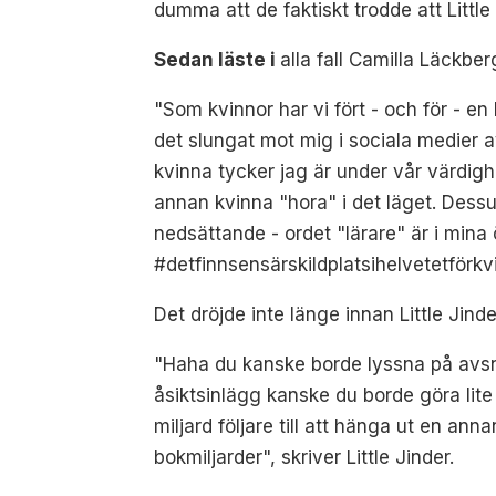
dumma att de faktiskt trodde att Little 
Sedan läste i
alla fall Camilla Läckbe
"Som kvinnor har vi fört - och för - e
det slungat mot mig i sociala medier 
kvinna tycker jag är under vår värdighe
annan kvinna "hora" i det läget. Dess
nedsättande - ordet "lärare" är i mina 
#detfinnsensärskildplatsihelvetetförk
Det dröjde inte länge innan Little Jin
"Haha du kanske borde lyssna på avsni
åsiktsinlägg kanske du borde göra lit
miljard följare till att hänga ut en an
bokmiljarder", skriver Little Jinder.