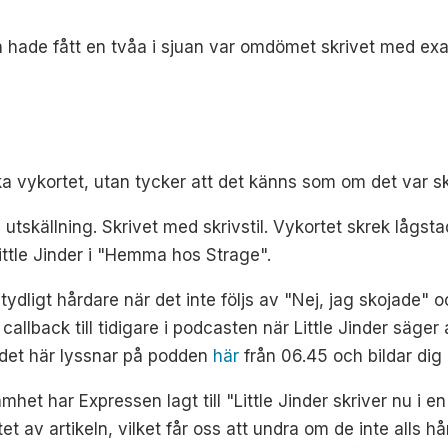
ch hade fått en tvåa i sjuan var omdömet skrivet med exa
tiska vykortet, utan tycker att det känns som om det var s
a utskällning. Skrivet med skrivstil. Vykortet skrek lågsta
Little Jinder i "Hemma hos Strage".
tydligt hårdare när det inte följs av "Nej, jag skojade" o
llback till tidigare i podcasten när Little Jinder säger 
 det här lyssnar på podden
här
från 06.45 och bildar dig
mhet har Expressen lagt till "Little Jinder skriver nu i e
tet av artikeln, vilket får oss att undra om de inte alls 