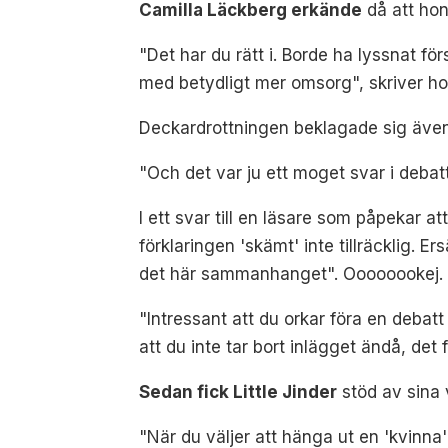
Camilla Läckberg erkände
då att hon
"Det har du rätt i. Borde ha lyssnat fö
med betydligt mer omsorg", skriver ho
Deckardrottningen beklagade sig även 
"Och det var ju ett moget svar i debatt
I ett svar till en läsare som påpekar a
förklaringen 'skämt' inte tillräcklig. E
det här sammanhanget". Oooooookej.
"Intressant att du orkar föra en debatt
att du inte tar bort inlägget ändå, det f
Sedan fick Little Jinder
stöd av sina
"När du väljer att hänga ut en 'kvinna