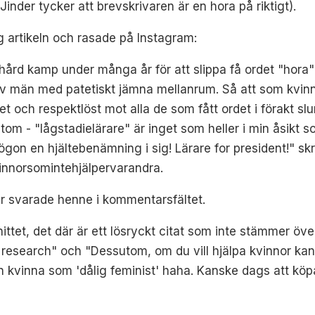
Jinder tycker att brevskrivaren är en hora på riktigt).
rg artikeln och rasade på Instagram:
n hård kamp under många år för att slippa få ordet "hora
av män med patetiskt jämna mellanrum. Så att som kvinn
t och respektlöst mot alla de som fått ordet i förakt slun
utom - "lågstadielärare" är inget som heller i min åsi
ögon en hjältebenämning i sig! Lärare for president!" sk
vinnorsomintehjälpervarandra.
der svarade henne i kommentarsfältet.
ttet, det där är ett lösryckt citat som inte stämmer öv
e research" och "Dessutom, om du vill hjälpa kvinnor ka
nan kvinna som 'dålig feminist' haha. Kanske dags att köpa