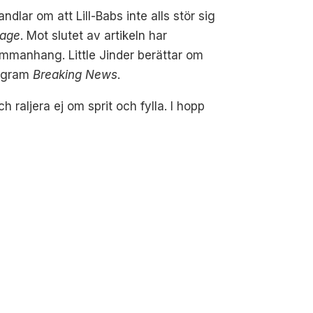
ndlar om att Lill-Babs inte alls stör sig
rage
. Mot slutet av artikeln har
sammanhang. Little Jinder berättar om
rogram
Breaking News
.
h raljera ej om sprit och fylla. I hopp