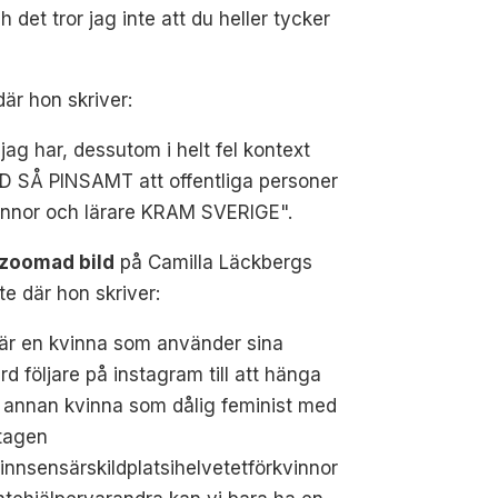
 det tror jag inte att du heller tycker
är hon skriver:
jag har, dessutom i helt fel kontext
 GUD SÅ PINSAMT att offentliga personer
innor och lärare KRAM SVERIGE".
nzoomad bild
på Camilla Läckbergs
te där hon skriver:
är en kvinna som använder sina
ard följare på instagram till att hänga
 annan kvinna som dålig feminist med
tagen
innsensärskildplatsihelvetetförkvinnor