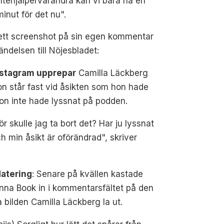
tehjälpervarandra kan vi bara ha en
minut för det nu".
ett screenshot på sin egen kommentar
ndelsen till Nöjesbladet:
nstagram upprepar
Camilla Läckberg
on står fast vid åsikten som hon hade
on inte hade lyssnat på podden.
ör skulle jag ta bort det? Har ju lyssnat
h min åsikt är oförändrad", skriver
atering
: Senare på kvällen kastade
nna Book in i kommentarsfältet på den
a bilden Camilla Läckberg la ut.