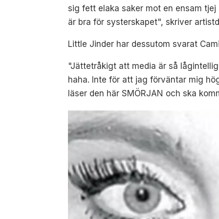
sig fett elaka saker mot en ensam tjej 
är bra för systerskapet", skriver artist
Little Jinder har dessutom svarat Cami
"Jättetråkigt att media är så lågintell
haha. Inte för att jag förväntar mig h
läser den här SMÖRJAN och ska komme