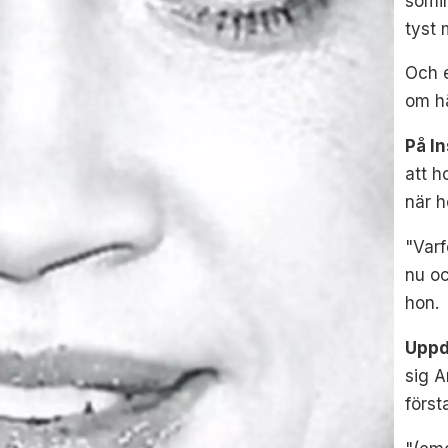
somin
tyst 
Och 
om hä
På I
att h
när h
"Varf
nu oc
hon.
Uppd
sig A
först