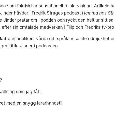
en som faktiskt är sensationellt elakt vinklad. Artikeln ha
tle Jinder hävdar i Fredrik Strages podcast
Hemma hos St
tle Jinder pratar om i podden och ryckt den helt ur sitt 
na efter sin omtalade medverkan i Filip och Fredriks tv-p
katta ej publiken, vårda ditt språk. Visa lite ödmjukhet oc
ger Little Jinder i podcasten.
?
källning som jag fått.
rivet med en snygg lärarhandstil.