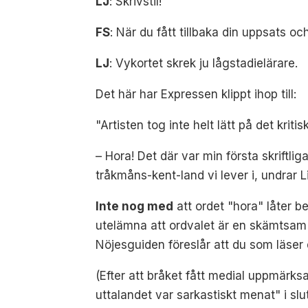
LJ
: Skrivstil!
FS
: När du fått tillbaka din uppsats o
LJ
: Vykortet skrek ju lågstadielärare.
Det här har Expressen klippt ihop till:
"Artisten tog inte helt lätt på det kri
– Hora! Det där var min första skriftlig
tråkmåns-kent-land vi lever i, undrar 
Inte nog med
att ordet "hora" låter be
utelämna att ordvalet är en skämtsam ca
Nöjesguiden föreslår att du som läser
(Efter att bråket fått medial uppmärksa
uttalandet var sarkastiskt menat" i slu