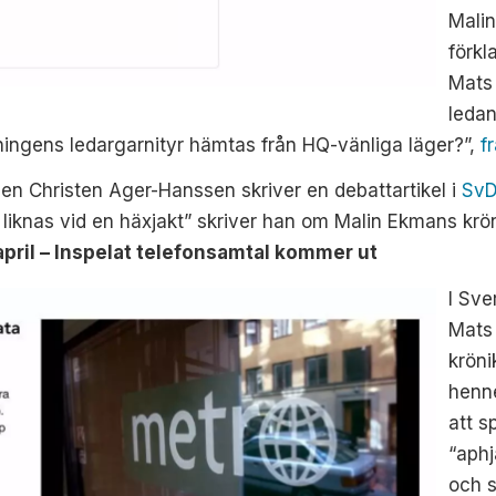
Malin
förkl
Mats 
ledan
dningens ledargarnityr hämtas från HQ-vänliga läger?”,
f
en Christen Ager-Hanssen skriver en debattartikel i
Sv
 liknas vid en häxjakt” skriver han om Malin Ekmans krö
april – Inspelat telefonsamtal kommer ut
I Sve
Mats 
kröni
henn
att s
“aphj
och 