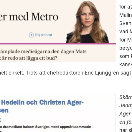
för a
Mali
Svens
vad 
för M
betyd
som 
kans
lt enkelt. Trots att chefredaktören Eric Ljunggren sagt a
Skär
Jenn
Ager-
en fö
har s