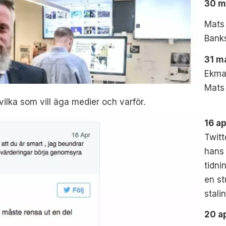
30 m
Mats 
Banks
31 m
Ekman
Mats 
vilka som vill äga medier och varför.
16 ap
Twitt
hans
tidni
en st
stalin
20 ap