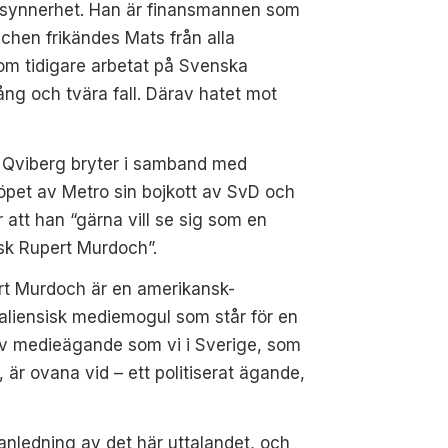
i synnerhet. Han är finansmannen som
hen frikändes Mats från alla
om tidigare arbetat på Svenska
ng och tvära fall. Därav hatet mot
 Qviberg bryter i samband med
pet av Metro sin bojkott av SvD och
 att han “gärna vill se sig som en
sk Rupert Murdoch”.
rt Murdoch är en amerikansk-
aliensisk mediemogul som står för en
av medieägande som vi i Sverige, som
r, är ovana vid – ett politiserat ägande,
nledning av det här uttalandet, och