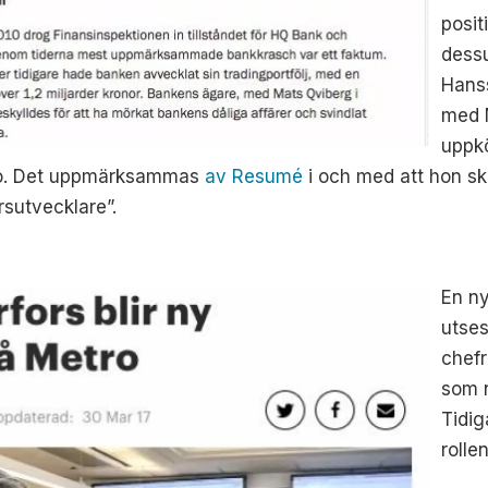
posit
dess
Hans
med 
uppkö
etro. Det uppmärksammas
av Resumé
i och med att hon skr
ärsutvecklare”.
En ny
utses
chefr
som 
Tidig
rolle