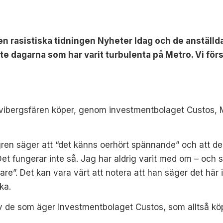
den rasistiska tidningen Nyheter Idag och de anställda
te dagarna som har varit turbulenta på Metro. Vi för
vibergsfären köper, genom investmentbolaget Custos, Me
ren säger att “det känns oerhört spännande” och att de
Det fungerar inte så. Jag har aldrig varit med om – och sk
re”. Det kan vara värt att notera att han säger det här i
ka.
v de som äger investmentbolaget Custos, som alltså kö