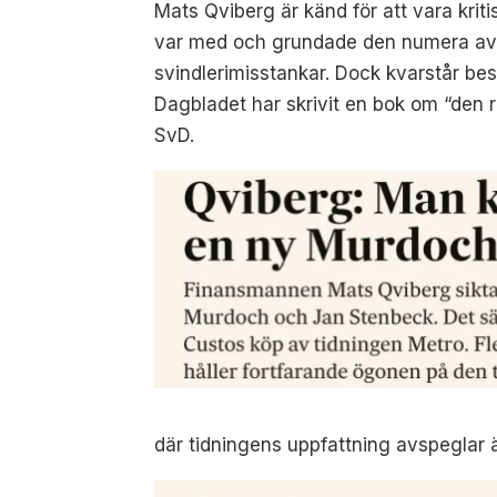
Mats Qviberg är känd för att vara kr
var med och grundade den numera avv
svindlerimisstankar. Dock kvarstår be
Dagbladet har skrivit en bok om “den 
SvD.
där tidningens uppfattning avspeglar