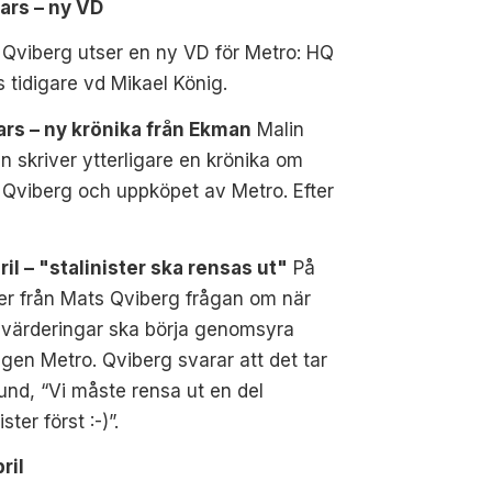
ars – ny VD
Qviberg utser en ny VD för Metro: HQ
 tidigare vd Mikael König.
ars – ny krönika från Ekman
Malin
 skriver ytterligare en krönika om
Qviberg och uppköpet av Metro. Efter
ril – "stalinister ska rensas ut"
På
er från Mats Qviberg frågan om när
 värderingar ska börja genomsyra
ngen Metro. Qviberg svarar att det tar
und, “Vi måste rensa ut en del
ister först :-)”.
ril