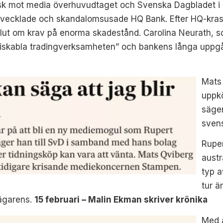
itisk mot media överhuvudtaget och Svenska Dagbladet 
ecklade och skandalomsusade HQ Bank. Efter HQ-krasc
slut om krav på enorma skadestånd. Carolina Neurath, s
riskabla tradingverksamheten” och bankens långa uppgå
Mats
uppkö
säger
sven
Rupe
austr
typ 
tur ä
 ägarens.
15 februari – Malin Ekman skriver krönika
Med a