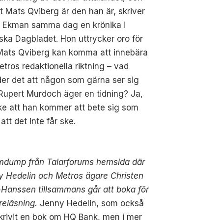
tt Mats Qviberg är den han är, skriver
n Ekman samma dag en krönika i
ka Dagbladet. Hon uttrycker oro för
Mats Qviberg kan komma att innebära
etros redaktionella riktning – vad
er det att någon som gärna ser sig
Rupert Murdoch äger en tidning? Ja,
ke att han kommer att bete sig som
tt det inte får ske.
mdump från Talarforums hemsida där
y Hedelin och Metros ägare Christen
Hanssen tillsammans går att boka för
reläsning.
Jenny Hedelin, som också
krivit en bok om HQ Bank, men i mer