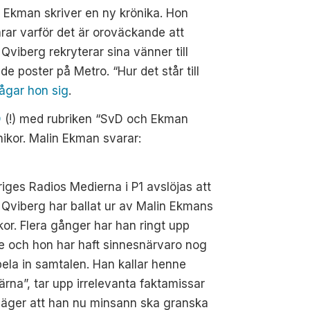
 Ekman skriver en ny krönika. Hon
arar varför det är oroväckande att
Qviberg rekryterar sina vänner till
de poster på Metro. “
Hur det står till
rågar hon sig
.
D
(!) med rubriken “SvD och Ekman
nikor. Malin Ekman svarar:
riges Radios Medierna i P1 avslöjas att
Qviberg har ballat ur av Malin Ekmans
kor. Flera gånger har han ringt upp
e och hon har haft sinnesnärvaro nog
pela in samtalen. Han kallar henne
ärna”, tar upp irrelevanta faktamissar
säger att han nu minsann ska granska