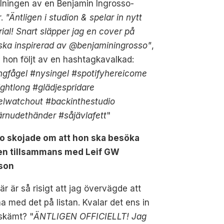
lningen av en Benjamin Ingrosso-
r.
"Äntligen i studion & spelar in nytt
ial! Snart släpper jag en cover på
ska inspirerad av @benjaminingrosso"
,
 hon följt av en hashtagkavalkad:
gfågel #nysingel #spotifyhereicome
ightlong #glädjespridare
elwatchout #backinthestudio
rnudethänder #såjävlafett
"
o skojade om att hon ska besöka
n tillsammans med Leif GW
son
är är så risigt att jag övervägde att
ha med det på listan. Kvalar det ens in
skämt? "
ÄNTLIGEN OFFICIELLT! Jag