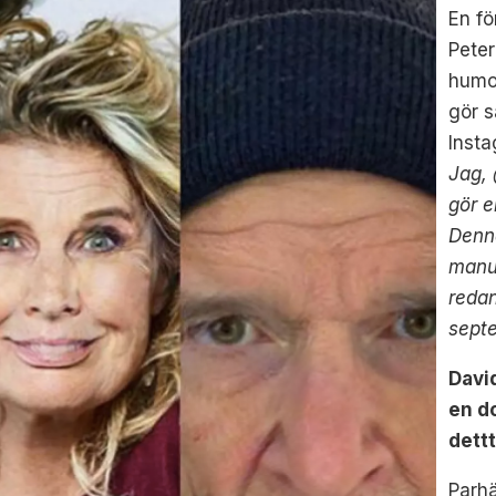
En fö
Pete
humor
gör s
Inst
Jag, 
gör 
Denna
manus
redan
septe
Davi
en d
dettt
Parhä