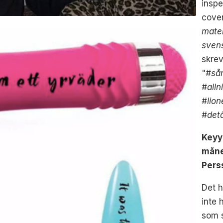
inspe
cove
mater
sven
skrev
"
#sån
#alln
#lion
#detä
Keyy
måne
Pers
Det h
inte 
som 