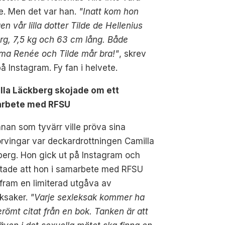
e. Men det var han.
"Inatt kom hon
gen vår lilla dotter Tilde de Hellenius
g, 7,5 kg och 63 cm lång. Både
a Renée och Tilde mår bra!"
, skrev
å Instagram. Fy fan i helvete.
lla Läckberg skojade om ett
rbete med RFSU
nan som tyvärr ville pröva sina
rvingar var deckardrottningen Camilla
erg. Hon gick ut på Instagram och
ttade att hon i samarbete med RFSU
 fram en limiterad utgåva av
eksaker.
"Varje sexleksak kommer ha
erömt citat från en bok. Tanken är att