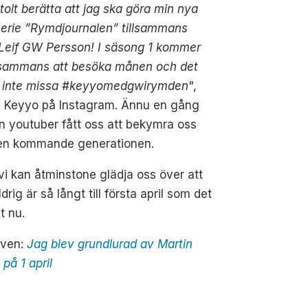
tolt berätta att jag ska göra min nya
serie ”Rymdjournalen” tillsammans
Leif GW Persson! I säsong 1 kommer
llsammans att besöka månen och det
 ni inte missa #keyyomedgwirymden
",
v Keyyo på Instagram. Ännu en gång
n youtuber fått oss att bekymra oss
den kommande generationen.
i kan åtminstone glädja oss över att
ldrig är så långt till första april som det
st nu.
även:
Jag blev grundlurad av Martin
 på 1 april