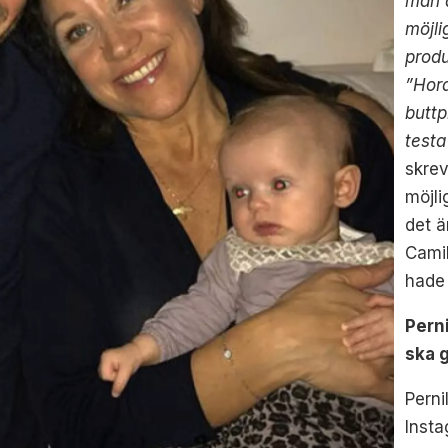
man ä
möjlig
produ
”Hora
buttp
testa
skre
möjli
det ä
Cami
hade 
Pern
ska 
Perni
Insta