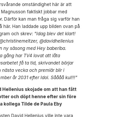
rsvårande omständighet här är att
r Magnusson faktiskt jobbar med
. Därför kan man fråga sig varför han
å här. Han laddade upp bilden ovan på
agram och skrev:
"Idag blev det klart!
@christinemeltzer, @davidhellenius
en ny säsong med Hey baberiba.
 gång har TV4 lovat att låta
arbetet få ta tid, skrivandet börjar
 nästa vecka och premiär blir i
mber år 2031 efter Idol. Såååå kul!!!"
d Hellenius skojade om att han fått
otter och döpt henne efter sin före
a kollega Tilde de Paula Eby
sten David Hellenius ville inte vara