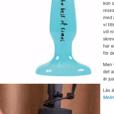
kan s
rese
med 
vi ti
vill
skre
har e
för 
Men v
det a
är ju
Läs 
Melin