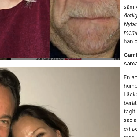
sämr
äntli
Nyber
mamm
han p
Cami
sama
En an
humo
Läckb
berä
tagit
sexl
ett b