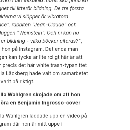
ven i det sexuella mötet ska finna en
het till litterär bildning. De tre första
kterna vi släpper är vibratorn
ce”, rabbiten ”Jean-Claude” och
luggen ”Weinstein”. Och ni kan nu
 er bildning - vilka böcker citeras?"
,
v hon på Instagram. Det enda man
gen kan tycka är lite roligt här är att
r precis det här white trash-typsnittet
lla Läckberg hade valt om samarbetet
varit på riktigt.
illa Wahlgren skojade om att hon
göra en Benjamin Ingrosso-cover
lla Wahlgren laddade upp en video på
gram där hon är mitt uppe i