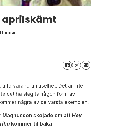
 aprilskämt
ll humor.
äffa varandra i uselhet. Det är inte
måste det ha slagits någon form av
Här kommer några av de värsta exemplen.
r Magnusson skojade
om att
Hey
riba
kommer tillbaka