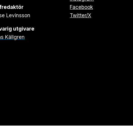
fredaktör
Facebook
se Levinsson
Twitter/X
arig utgivare
s Källgren