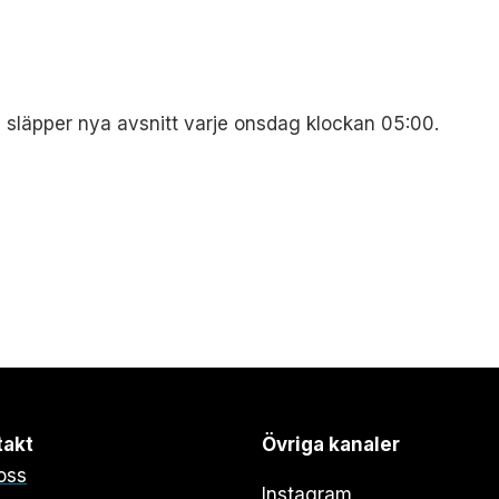
h släpper nya avsnitt varje onsdag klockan 05:00.
takt
Övriga kanaler
oss
Instagram