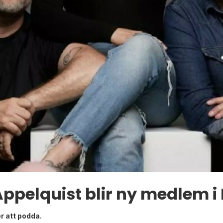
 Appelquist blir ny medlem 
r att podda.