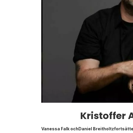
Kristoffer
Vanessa Falk ochDaniel Breitholtzfortsätte