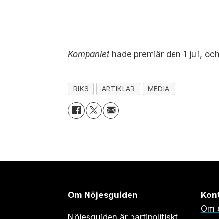
Kompaniet
hade premiär den 1 juli, oc
RIKS
ARTIKLAR
MEDIA
Om Nöjesguiden
Kon
Om 
Nöjesguiden är partipolitiskt