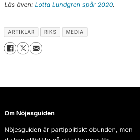
Läs även:
Lotta Lundgren spår 2020
.
ARTIKLAR
RIKS
MEDIA
Om Nöjesguiden
Nöjesguiden är partipolitiskt obunden, men
du kan alltid lita på att vi brinner för