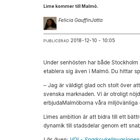
Lime kommer till Malmö.
Felicia Gauffin
Jatta
2018-12-10 - 10:05
PUBLICERAD
Under senhösten har både Stockholm o
etablera sig även i Malmö. Du hittar sp
– Jag är väldigt glad och stolt över
svenska marknaden. Vi är otroligt nöj
erbjudaMalmöborna våra miljövänliga 
Limes ambition är att bidra till ett bät
dynamik till stadsdelar genom ett snab
Läs även:
VOI - Sparkcykelinvasionen 