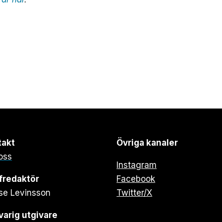
takt
Övriga kanaler
oss
Instagram
fredaktör
Facebook
se Levinsson
Twitter/X
arig utgivare