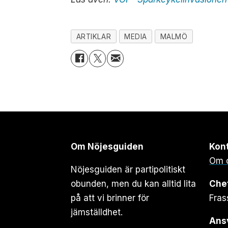
ARTIKLAR
MEDIA
MALMÖ
Om Nöjesguiden
Kon
Om 
Nöjesguiden är partipolitiskt
obunden, men du kan alltid lita
Che
på att vi brinner för
Fras
jämställdhet.
Ansv