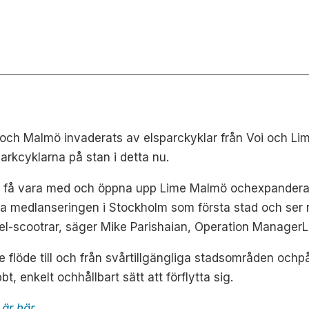
ch Malmö invaderats av elsparckyklar från Voi och Lime
arkcyklarna på stan i detta nu.
 att få vara med och öppna upp Lime Malmö ochexpander
da medlanseringen i Stockholm som första stad och ser
el-scootrar, säger Mike Parishaian, Operation ManagerL
tre flöde till och från svårtillgängliga stadsområden och
p
bt, enkelt och
hållbart sätt att förflytta sig.
är här
.