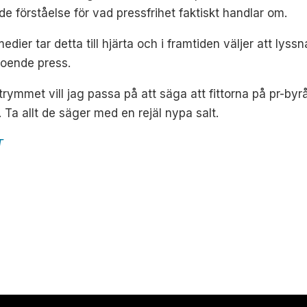
nde förståelse för vad pressfrihet faktiskt handlar om.
ier tar detta till hjärta och i framtiden väljer att lys
roende press.
trymmet vill jag passa på att säga att fittorna på pr-byr
. Ta allt de säger med en rejäl nypa salt.
T