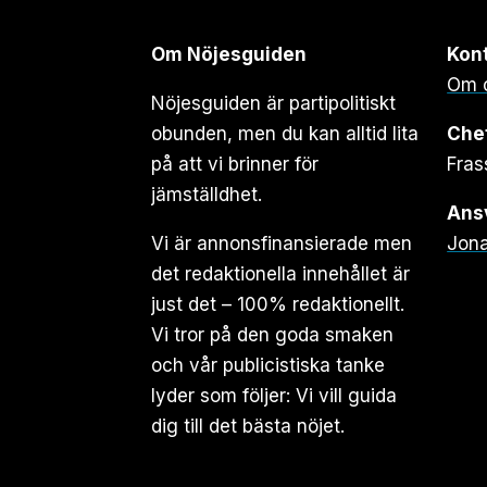
Om Nöjesguiden
Kon
Om 
Nöjesguiden är partipolitiskt
obunden, men du kan alltid lita
Che
på att vi brinner för
Fras
jämställdhet.
Ansv
Vi är annonsfinansierade men
Jona
det redaktionella innehållet är
just det – 100% redaktionellt.
Vi tror på den goda smaken
och vår publicistiska tanke
lyder som följer: Vi vill guida
dig till det bästa nöjet.