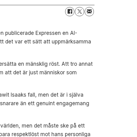
gen publicerade Expressen en AI-
t det var ett sätt att uppmärksamma
ersätta en mänsklig röst. Att tro annat
um att det är just människor som
it Isaaks fall, men det är i själva
tegi snarare än ett genuint engagemang
 världen, men det måste ske på ett
e bara respektlöst mot hans personliga