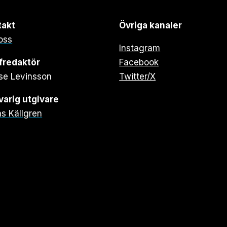
takt
Övriga kanaler
oss
Instagram
fredaktör
Facebook
se Levinsson
Twitter/X
arig utgivare
s Källgren