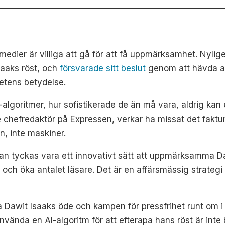
a medier är villiga att gå för att få uppmärksamhet. Nyli
saaks röst, och
försvarade sitt beslut
genom att hävda at
hetens betydelse.
-algoritmer, hur sofistikerade de än må vara, aldrig kan 
nde chefredaktör på Expressen, verkar ha missat det fakt
n, inte maskiner.
kan tyckas vara ett innovativt sätt att uppmärksamma Daw
klick och öka antalet läsare. Det är en affärsmässig stra
a Dawit Isaaks öde och kampen för pressfrihet runt om i
 använda en AI-algoritm för att efterapa hans röst är int