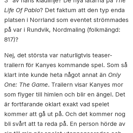
3" av hans klädlinje? De nya låtarna på
The
Life Of Pablo
? Det faktum att den typ enda
platsen i Norrland som eventet strömmades
på var i Rundvik, Nordmaling (folkmängd:
817)?
Nej, det största var naturligtvis teaser-
trailern för Kanyes kommande spel. Som så
klart inte kunde heta något annat än
Only
One: The Game
. Trailern visar Kanyes mor
som flyger till himlen och blir en ängel. Det
är fortfarande oklart exakt vad spelet
kommer att gå ut på. Och det kommer nog
bli svårt att ta reda på. En person hörde av