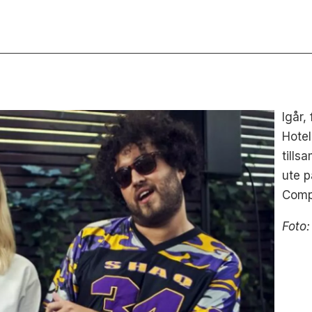
Igår,
Hotel
till
ute 
Comp
Foto: