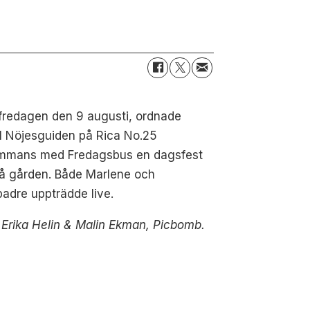
 fredagen den 9 augusti, ordnade
l Nöjesguiden på Rica No.25
sammans med Fredagsbus en dagsfest
på gården. Både Marlene och
adre uppträdde live.
 Erika Helin & Malin Ekman, Picbomb.