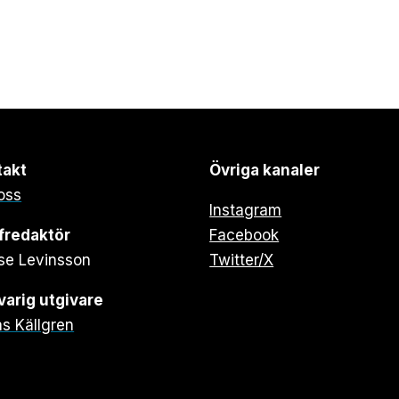
takt
Övriga kanaler
oss
Instagram
fredaktör
Facebook
se Levinsson
Twitter/X
arig utgivare
s Källgren