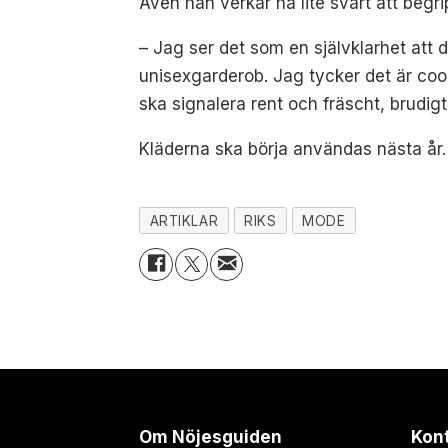
Även han verkar ha lite svårt att begr
– Jag ser det som en självklarhet att
unisexgarderob. Jag tycker det är cool
ska signalera rent och fräscht, brudig
Kläderna ska börja användas nästa år. G
ARTIKLAR
RIKS
MODE
Om Nöjesguiden
Kon