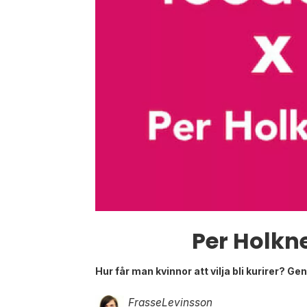
Per Holkne
Hur får man kvinnor att vilja bli kurirer? G
Frasse
Levinsson