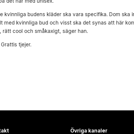
ipa det här med unisex.
 de kvinnliga budens kläder ska vara specifika. Dom ska
t med kvinnliga bud och visst ska det synas att här komm
t, rätt cool och småkaxigt, säger han.
rattis tjejer.
takt
Övriga kanaler