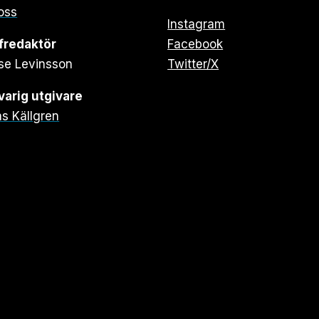
oss
Instagram
fredaktör
Facebook
se Levinsson
Twitter/X
arig utgivare
s Källgren