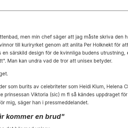
 vattenbad, men min chef säger att jag måste skriva den 
vinnor till kuriryrket genom att anlita Per Holknekt för at
n särskild design för de kvinnliga budens utrustning, 
t". Man kan undra vad de tror att unisex betyder.
get.
äder som burits av celebriteter som Heidi Klum, Helena 
e prinsessan Viktoria (sic) m fl så kändes uppdraget för
n för mig, säger han i pressmeddelandet.
här kommer en brud"