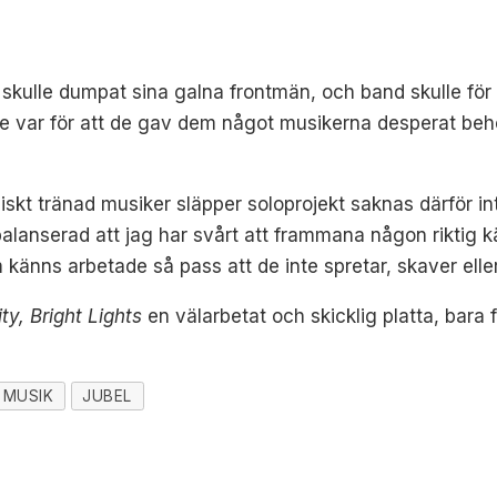
skulle dumpat sina galna frontmän, och band skulle för
e var för att de gav dem något musikerna desperat beh
iskt tränad musiker släpper soloprojekt saknas därför int
lanserad att jag har svårt att frammana någon riktig kä
känns arbetade så pass att de inte spretar, skaver eller 
ity, Bright Lights
en välarbetat och skicklig platta, bara f
MUSIK
JUBEL