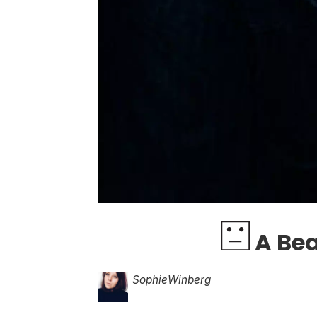
A Beau
Sophie
Winberg