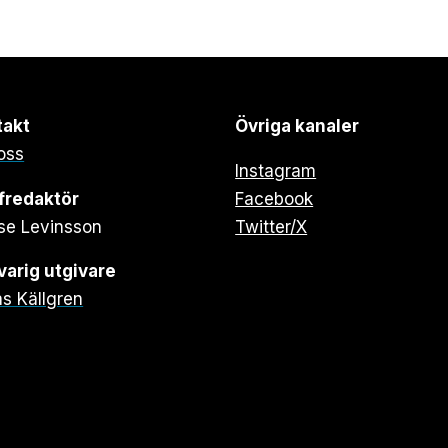
takt
Övriga kanaler
oss
Instagram
fredaktör
Facebook
se Levinsson
Twitter/X
arig utgivare
s Källgren