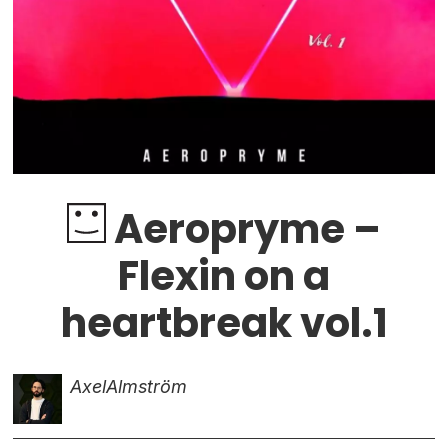
Aeropryme –
Flexin on a
heartbreak vol.1
Axel
Almström