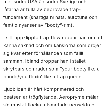
mer södra USA än södra Sverige och
låtarna är fulla av beprövade trap-
fundament (snärtiga hi hats, autotune och
femtio nyanser av ”booty”-rim).
I sitt uppklippta trap-flow rappar han om att
känna saknad och om känslorna som dröjer
sig kvar efter förhållanden som fallit
samman. Ibland droppar han i stället
skrytbars och rader som ”your booty like a
bando/you flexin’ like a trap queen”.
Ljudbilden är hårt komprimerad och
beatsen är trögflytande. Aeropryme målar
sin musik i tjocka, utsmetade penseldrag.