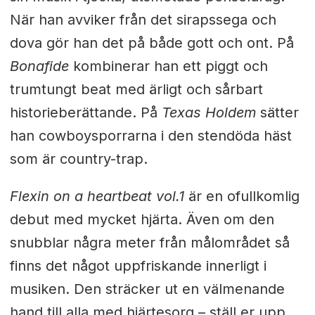
När han avviker från det sirapssega och
dova gör han det på både gott och ont. På
Bonafide
kombinerar han ett piggt och
trumtungt beat med ärligt och sårbart
historieberättande. På
Texas Holdem
sätter
han cowboysporrarna i den stendöda häst
som är country-trap.
Flexin on a heartbeat vol.1
är en ofullkomlig
debut med mycket hjärta. Även om den
snubblar några meter från målområdet så
finns det något uppfriskande innerligt i
musiken. Den sträcker ut en välmenande
hand till alla med hjärtesorg – ställ er upp