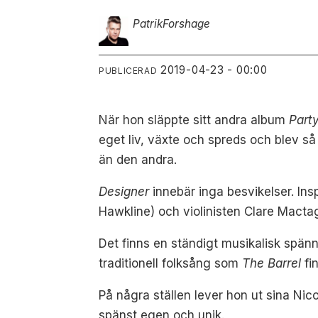
Patrik
Forshage
2019-04-23 - 00:00
PUBLICERAD
När hon släppte sitt andra album
Part
eget liv, växte och spreds och blev s
än den andra.
Designer
innebär inga besvikelser. In
Hawkline) och violinisten Clare Macta
Det finns en ständigt musikalisk spän
traditionell folksång som
The Barrel
fi
På några ställen lever hon ut sina Nic
spänst egen och unik.