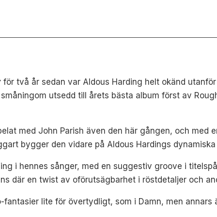
y
för två år sedan var Aldous Harding helt okänd utanfö
å småningom utsedd till årets bästa album först av Ro
spelat med John Parish även den här gången, och med e
ggart bygger den vidare på Aldous Hardings dynamiska s
ning i hennes sånger, med en suggestiv groove i titelsp
nns där en twist av oförutsägbarhet i röstdetaljer och an
o-fantasier lite för övertydligt, som i Damn, men annars