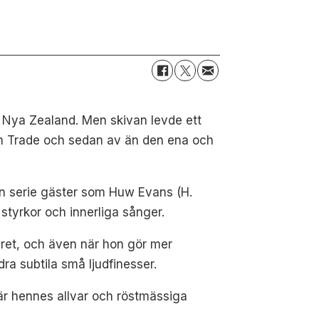
r Nya Zealand. Men skivan levde ett
ugh Trade och sedan av än den ena och
n serie gäster som Huw Evans (H.
tyrkor och innerliga sånger.
året, och även när hon gör mer
dra subtila små ljudfinesser.
 är hennes allvar och röstmässiga