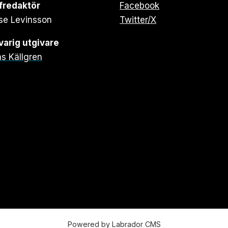
fredaktör
Facebook
se Levinsson
Twitter/X
arig utgivare
s Källgren
Powered by Labrador CMS