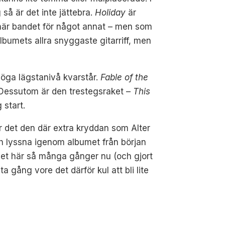
så är det inte jättebra.
Holiday
är
et här bandet för något annat – men som
lbumets allra snyggaste gitarriff, men
höga lägstanivå kvarstår.
Fable of the
. Dessutom är den trestegsraket –
This
 start.
ar det den där extra kryddan som Alter
och lyssna igenom albumet från början
t det här så många gånger nu (och gjort
 gång vore det därför kul att bli lite