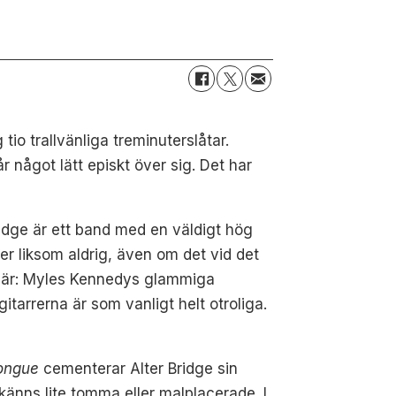
io trallvänliga treminuterslåtar.
r något lätt episkt över sig. Det har
Bridge är ett band med en väldigt hög
er liksom aldrig, även om det vid det
s här: Myles Kennedys glammiga
tarrerna är som vanligt helt otroliga.
ongue
cementerar Alter Bridge sin
känns lite tomma eller malplacerade. I