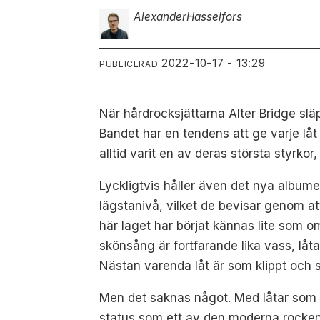
Alexander
Hasselfors
2022-10-17 - 13:29
PUBLICERAD
När hårdrocksjättarna Alter Bridge slä
Bandet har en tendens att ge varje låt 
alltid varit en av deras största styrk
Lyckligtvis håller även det nya album
lägstanivå, vilket de bevisar genom at
här laget har börjat kännas lite som 
skönsång är fortfarande lika vass, låt
Nästan varenda låt är som klippt och s
Men det saknas något. Med låtar so
status som ett av den moderna rockens