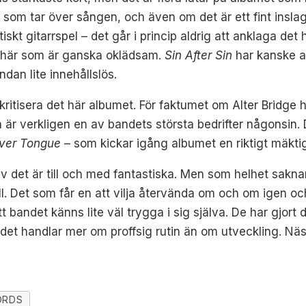
som tar över sången, och även om det är ett fint inslag 
iskt gitarrspel – det går i princip aldrig att anklaga d
het här som är ganska oklädsam.
Sin After Sin
har kanske a
ndan lite innehållslös.
kritisera det här albumet. För faktumet om Alter Bridge 
 är verkligen en av bandets största bedrifter någonsin
lver Tongue
– som kickar igång albumet en riktigt mäktig
av det är till och med fantastiska. Men som helhet sakn
ill. Det som får en att vilja återvända om och om igen 
att bandet känns lite väl trygga i sig själva. De har gjor
et handlar mer om proffsig rutin än om utveckling. Nästa
ORDS