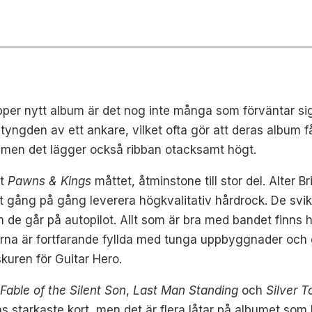
pper nytt album är det nog inte många som förväntar sig t
tyngden av ett ankare, vilket ofta gör att deras album få
or, men det lägger också ribban otacksamt högt.
et
Pawns & Kings
måttet, åtminstone till stor del. Alter 
t gång på gång leverera högkvalitativ hårdrock. De svik
om de går på autopilot. Allt som är bra med bandet finn
arna är fortfarande fyllda med tunga uppbyggnader och gi
kuren för Guitar Hero.
m
Fable of the Silent Son
,
Last Man Standing
och
Silver T
 starkaste kort, men det är flera låtar på albumet som 