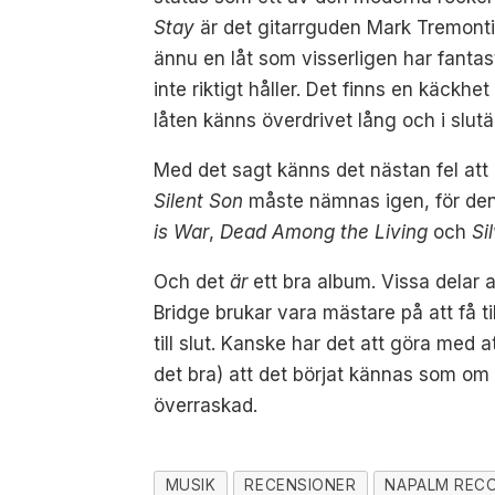
Stay
är det gitarrguden Mark Tremonti 
ännu en låt som visserligen har fantast
inte riktigt håller. Det finns en käck
låten känns överdrivet lång och i slutä
Med det sagt känns det nästan fel att 
Silent Son
måste nämnas igen, för den
is War
,
Dead Among the Living
och
Si
Och det
är
ett bra album. Vissa delar 
Bridge brukar vara mästare på att få t
till slut. Kanske har det att göra med 
det bra) att det börjat kännas som om d
överraskad.
MUSIK
RECENSIONER
NAPALM REC