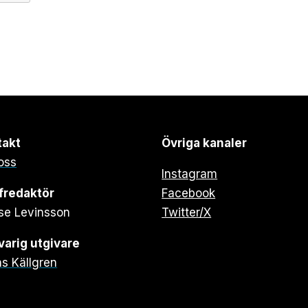
takt
Övriga kanaler
oss
Instagram
fredaktör
Facebook
se Levinsson
Twitter/X
arig utgivare
s Källgren