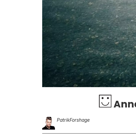
Anna
Patrik
Forshage