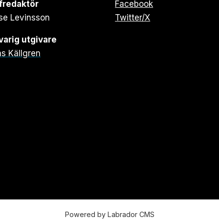
fredaktör
Facebook
se Levinsson
Twitter/X
arig utgivare
s Källgren
Powered by Labrador CMS