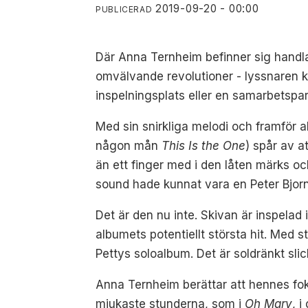
2019-09-20 - 00:00
PUBLICERAD
Där Anna Ternheim befinner sig handlar
omvälvande revolutioner - lyssnaren k
inspelningsplats eller en samarbetspar
Med sin snirkliga melodi och framför 
någon mån
This Is the One
) spår av a
än ett finger med i den låten märks o
sound hade kunnat vara en Peter Bjor
Det är den nu inte. Skivan är inspela
albumets potentiellt största hit. Med 
Pettys soloalbum. Det är soldränkt sl
Anna Ternheim berättar att hennes fo
mjukaste stunderna, som i
Oh Mary
, 