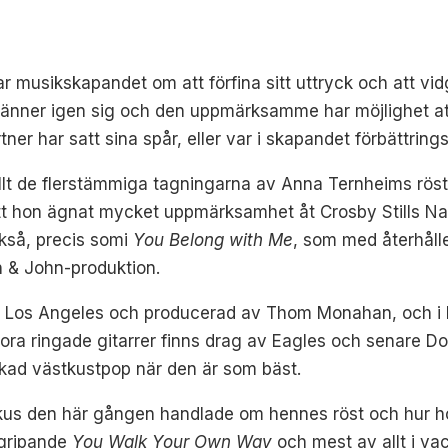
 musikskapandet om att förfina sitt uttryck och att vid
änner igen sig och den uppmärksamme har möjlighet att 
tner har satt sina spår, eller var i skapandet förbättrin
allt de flerstämmiga tagningarna av Anna Ternheims röst
tt hon ägnat mycket uppmärksamhet åt Crosby Stills Nas
ckså, precis somi
You Belong with Me
, som med återhåll
n & John-produktion.
d i Los Angeles och producerad av Thom Monahan, och i 
stora ringade gitarrer finns drag av Eagles och senare Do
ickad västkustpop när den är som bäst.
kus den här gången handlade om hennes röst och hur hon
i gripande
You Walk Your Own Way
och mest av allt i va