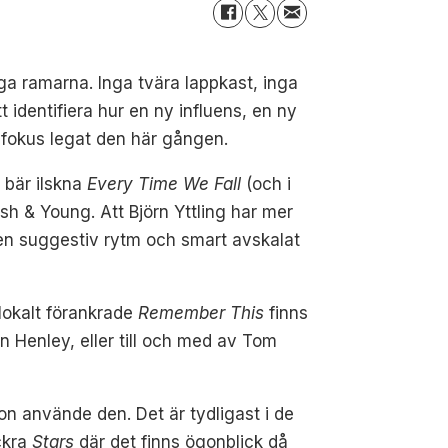
ga ramarna. Inga tvära lappkast, inga
identifiera hur en ny influens, en ny
gsfokus legat den här gången.
 bär ilskna
Every Time We Fall
(och i
h & Young. Att Björn Yttling har mer
en suggestiv rytm och smart avskalat
lokalt förankrade
Remember This
finns
n Henley, eller till och med av Tom
 använde den. Det är tydligast i de
ckra
Stars
där det finns ögonblick då