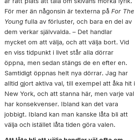
är rätt plats att tala om skivans mörka lyrik.
För mer än någonsin är texterna på
For The
Young
fulla av förluster, och bara en del av
dem verkar självvalda. –
Det handlar
mycket om att välja, och att välja bort. Vid
en viss tidpunkt i livet står alla dörrar
öppna, men sedan stängs de en efter en.
Samtidigt öppnas helt nya dörrar. Jag har
alltid gjort aktiva val, till exempel att åka hit i
New York, och att stanna här, men varje val
har konsekvenser. Ibland kan det vara
jobbigt. Ibland kan man kanske låta bli att
välja och istället låta tiden göra valen.
Att låta bli att välja handlar väl ofta om