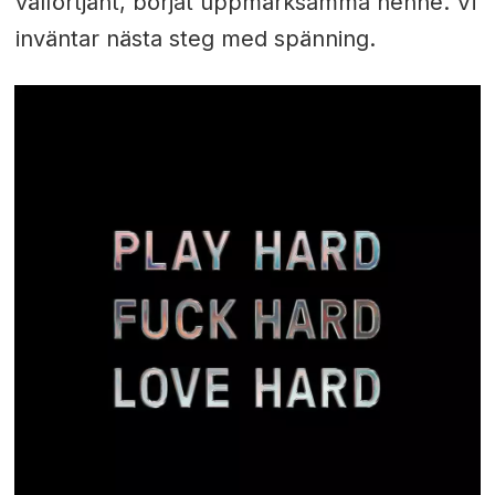
välförtjänt, börjat uppmärksamma henne. Vi
inväntar nästa steg med spänning.