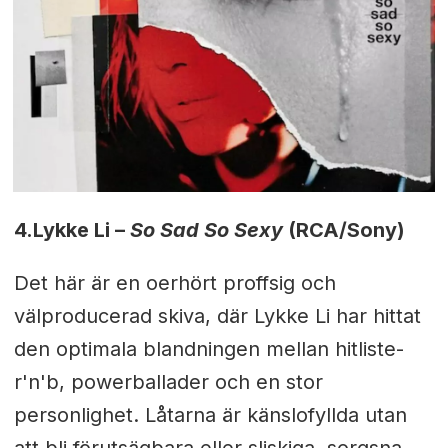
4.
Lykke Li –
So Sad So Sexy
(RCA/Sony)
Det här är en oerhört proffsig och
välproducerad skiva, där Lykke Li har hittat
den optimala blandningen mellan hitliste-
r'n'b, powerballader och en stor
personlighet. Låtarna är känslofyllda utan
att bli förutsägbara eller sliskiga, sorgsna