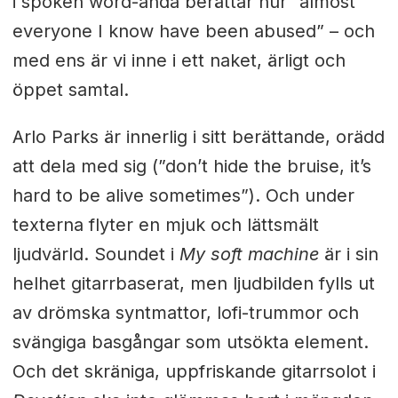
i spoken word-anda berättar hur ”almost
everyone I know have been abused” – och
med ens är vi inne i ett naket, ärligt och
öppet samtal.
Arlo Parks är innerlig i sitt berättande, orädd
att dela med sig (”don’t hide the bruise, it’s
hard to be alive sometimes”). Och under
texterna flyter en mjuk och lättsmält
ljudvärld. Soundet i
My soft machine
är i sin
helhet gitarrbaserat, men ljudbilden fylls ut
av drömska syntmattor, lofi-trummor och
svängiga basgångar som utsökta element.
Och det skräniga, uppfriskande gitarrsolot i