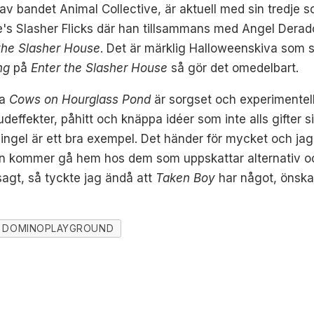
 bandet Animal Collective, är aktuell med sin tredje s
's Slasher Flicks där han tillsammans med Angel Derado
the Slasher House
. Det är märklig Halloweenskiva som s
ng
på
Enter the Slasher House
så gör det omedelbart.
va
Cows on Hourglass Pond
är sorgset och experimentel
deffekter, påhitt och knäppa idéer som inte alls gifter s
gel är ett bra exempel. Det händer för mycket och jag fi
ivan kommer gå hem hos dem som uppskattar alternativ oc
 sagt, så tyckte jag ändå att
Taken Boy
har något, önska
DOMINOPLAYGROUND