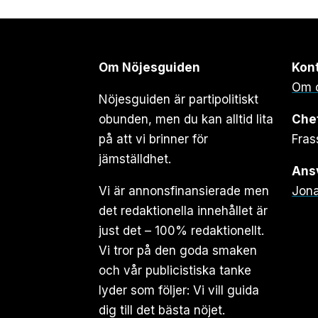
Om Nöjesguiden
Kon
Om 
Nöjesguiden är partipolitiskt
obunden, men du kan alltid lita
Che
på att vi brinner för
Fras
jämställdhet.
Ansv
Vi är annonsfinansierade men
Jona
det redaktionella innehållet är
just det – 100% redaktionellt.
Vi tror på den goda smaken
och vår publicistiska tanke
lyder som följer: Vi vill guida
dig till det bästa nöjet.