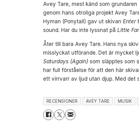
Avey Tare, mest känd som grundaren av
genom hans otroliga projekt Avey Tare
Hyman (Ponytail) gav ut skivan
Enter 
sound. Har du inte lyssnat på
Little Fa
Åter till bara Avey Tare. Hans nya ski
misslyckat utförande. Det är mycket lju
Saturdays (Again)
som släpptes som sin
har full förståelse för att den här sk
ett virrvarr av ljud utan djup. Med det
RECENSIONER
AVEY TARE
MUSIK