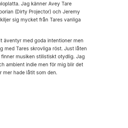
oloplatta. Jag känner Avey Tare
orian (Dirty Projector) och Jeremy
kiljer sig mycket från Tares vanliga
lt äventyr med goda intentioner men
ig med Tares skrovliga röst. Just låten
nner musiken stilistiskt otydlig. Jag
h ambient indie men för mig blir det
r mer hade låtit som den.