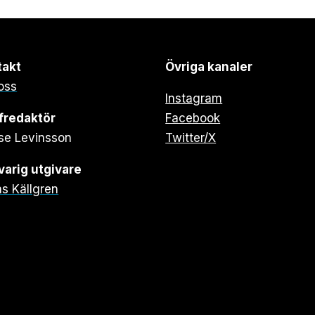
takt
Övriga kanaler
oss
Instagram
fredaktör
Facebook
se Levinsson
Twitter/X
arig utgivare
s Källgren