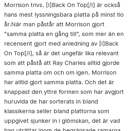
Morrison trivs. [I]Back On Top[/I] är också
hans mest lyssningsbara platta på minst tio
år.När man påstår att Morrison gjort
"samma platta en gång till", som mer än en
recensent gjort med anledning av [I]Back
On Top[/I], så är det ungefär lika relevant
som att påstå att Ray Charles alltid gjorde
samma platta om och om igen. Morrison
har alltid gjort samma platta. Och det är
knappast den yttre formen som har avgjort
huruvida de har sorterats in bland
klassikerna seller bland plattorna som
uppgivet sjunker in i glömskan, det är vad
han uträttar inom de begränsade ramarna.