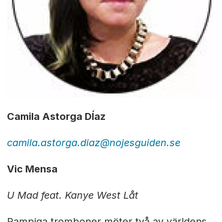
Camila Astorga DÍaz
camila.astorga.diaz@nojesguiden.se
Vic Mensa
U Mad feat. Kanye West Låt
Pampiga tromboner möter två av världens