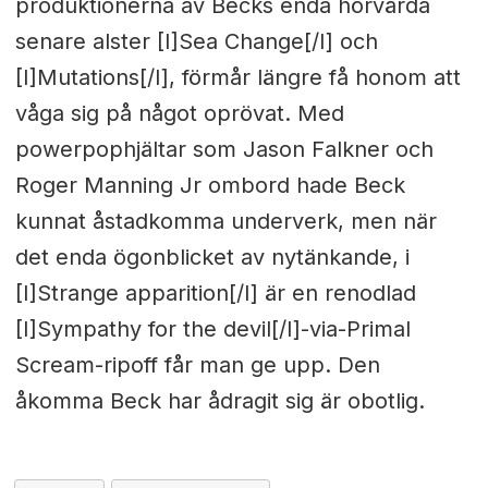
produktionerna av Becks enda hörvärda
senare alster [I]Sea Change[/I] och
[I]Mutations[/I], förmår längre få honom att
våga sig på något oprövat. Med
powerpophjältar som Jason Falkner och
Roger Manning Jr ombord hade Beck
kunnat åstadkomma underverk, men när
det enda ögonblicket av nytänkande, i
[I]Strange apparition[/I] är en renodlad
[I]Sympathy for the devil[/I]-via-Primal
Scream-ripoff får man ge upp. Den
åkomma Beck har ådragit sig är obotlig.