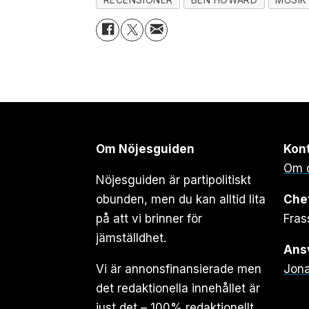
Om Nöjesguiden
Kon
Om 
Nöjesguiden är partipolitiskt
obunden, men du kan alltid lita
Che
på att vi brinner för
Fras
jämställdhet.
Ansv
Vi är annonsfinansierade men
Jona
det redaktionella innehållet är
just det – 100% redaktionellt.