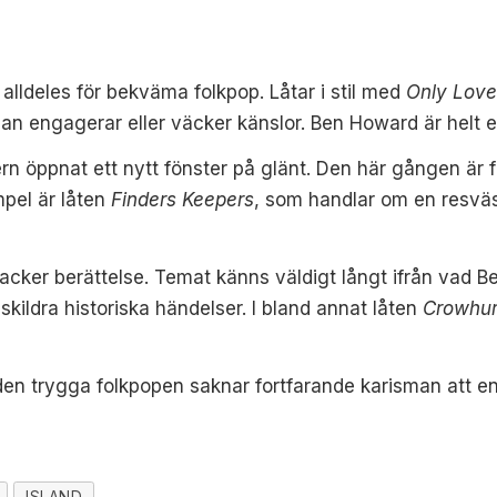
lldeles för bekväma folkpop. Låtar i stil med
Only Lov
lan engagerar eller väcker känslor. Ben Howard är helt e
rn öppnat ett nytt fönster på glänt. Den här gången är 
mpel är låten
Finders Keepers
, som handlar om en resväska
acker berättelse. Temat känns väldigt långt ifrån vad B
kildra historiska händelser. I bland annat låten
Crowhu
den trygga folkpopen saknar fortfarande karisman att en
ISLAND