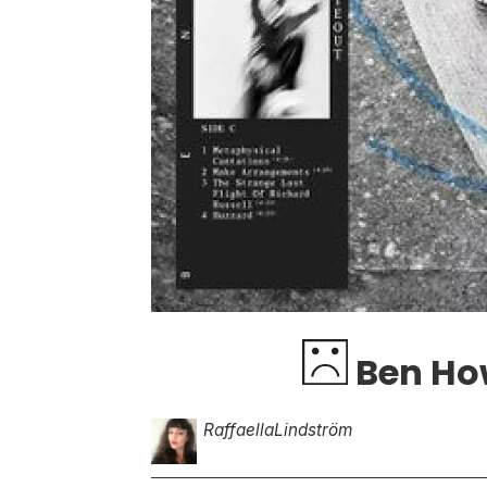
Ben How
Raffaella
Lindström