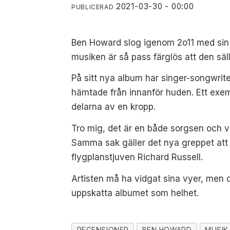
2021-03-30 - 00:00
PUBLICERAD
Ben Howard slog igenom 2o11 med sin a
musiken är så pass färglös att den säl
På sitt nya album har singer-songwrite
hämtade från innanför huden. Ett exe
delarna av en kropp.
Tro mig, det är en både sorgsen och v
Samma sak gäller det nya greppet att s
flygplanstjuven Richard Russell.
Artisten må ha vidgat sina vyer, men 
uppskatta albumet som helhet.
RECENSIONER
BEN HOWARD
MUSIK