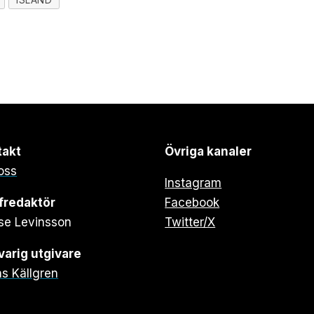
takt
Övriga kanaler
oss
Instagram
fredaktör
Facebook
se Levinsson
Twitter/X
arig utgivare
s Källgren