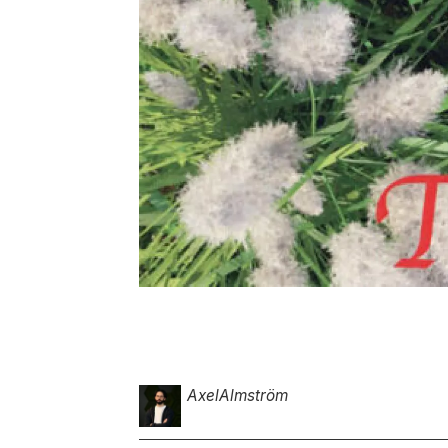
Axel
Almström