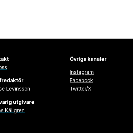
takt
Övriga kanaler
oss
Instagram
fredaktör
Facebook
se Levinsson
Twitter/X
arig utgivare
s Källgren