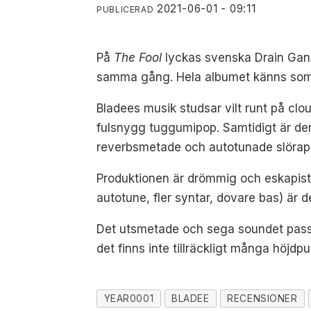
2021-06-01 - 09:11
PUBLICERAD
På
The Fool
lyckas svenska Drain Gang
samma gång. Hela albumet känns som 
Bladees musik studsar vilt runt på clou
fulsnygg tuggumipop. Samtidigt är den 
reverbsmetade och autotunade slörap so
Produktionen är drömmig och eskapisti
autotune, fler syntar, dovare bas) är 
Det utsmetade och sega soundet passar
det finns inte tillräckligt många höjdpu
YEAR0001
BLADEE
RECENSIONER