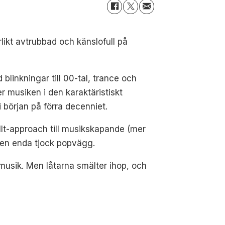
ikt avtrubbad och känslofull på
blinkningar till 00-tal, trance och
r musiken i den karaktäristiskt
 början på förra decenniet.
llt-approach till musikskapande (mer
a en enda tjock popvägg.
musik. Men låtarna smälter ihop, och