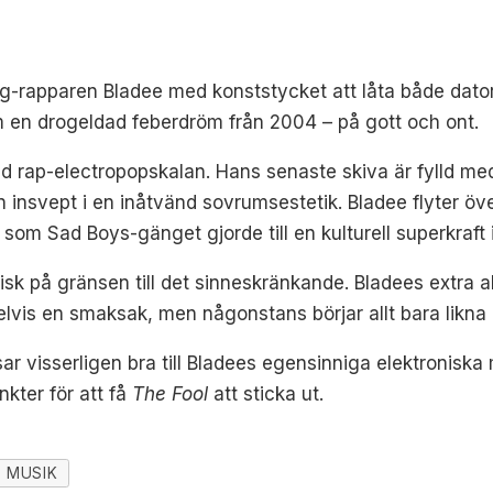
-rapparen Bladee med konststycket att låta både datorl
en drogeldad feberdröm från 2004 – på gott och ont.
d rap-electropopskalan. Hans senaste skiva är fylld med 
insvept i en inåtvänd sovrumsestetik. Bladee flyter öve
m Sad Boys-gänget gjorde till en kulturell superkraft i
sk på gränsen till det sinneskränkande. Bladees extra a
delvis en smaksak, men någonstans börjar allt bara likn
 visserligen bra till Bladees egensinniga elektroniska 
nkter för att få
The Fool
att sticka ut.
MUSIK