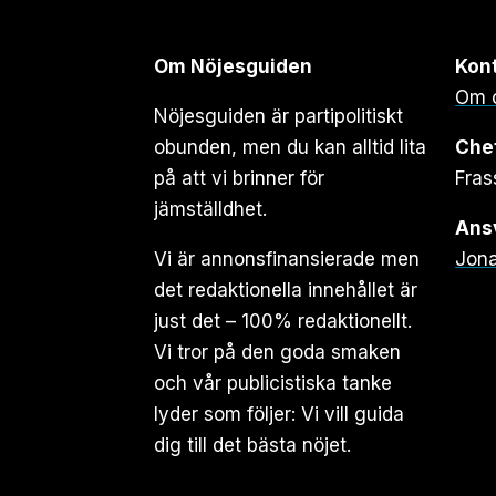
Om Nöjesguiden
Kon
Om 
Nöjesguiden är partipolitiskt
obunden, men du kan alltid lita
Che
på att vi brinner för
Fras
jämställdhet.
Ansv
Vi är annonsfinansierade men
Jona
det redaktionella innehållet är
just det – 100% redaktionellt.
Vi tror på den goda smaken
och vår publicistiska tanke
lyder som följer: Vi vill guida
dig till det bästa nöjet.