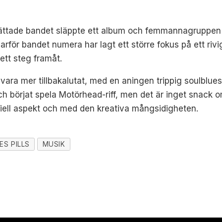
oättade bandet släppte ett album och femmannagruppen h
varför bandet numera har lagt ett större fokus på ett ri
 ett steg framåt.
vara mer tillbakalutat, med en aningen trippig soulbluesi
ch börjat spela Motörhead-riff, men det är inget snack o
iell aspekt och med den kreativa mångsidigheten.
ES PILLS
MUSIK