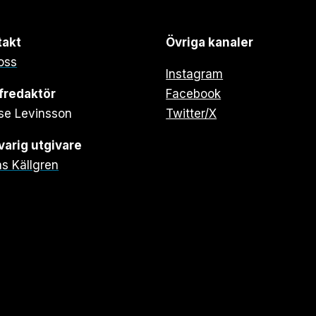
takt
Övriga kanaler
oss
Instagram
fredaktör
Facebook
se Levinsson
Twitter/X
arig utgivare
s Källgren