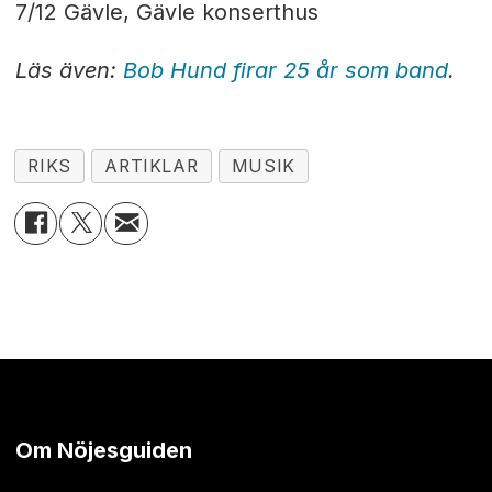
7/12 Gävle, Gävle konserthus
Läs även:
Bob Hund firar 25 år som band
.
RIKS
ARTIKLAR
MUSIK
Om Nöjesguiden