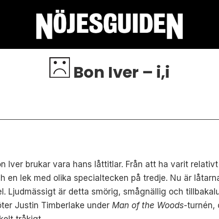
Bon Iver – i,i
ver brukar vara hans låttitlar. Från att ha varit relativ
h en lek med olika specialtecken på tredje. Nu är låtarna 
pel. Ljudmässigt är detta smörig, smågnällig och tillbak
ter Justin Timberlake under
Man of the Woods
-turnén,
elt tråkigt.