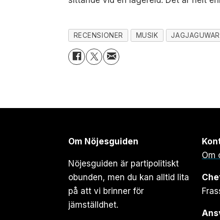
RECENSIONER
MUSIK
JAGJAGUWAR
Om Nöjesguiden
Kon
Om 
Nöjesguiden är partipolitiskt
obunden, men du kan alltid lita
Che
på att vi brinner för
Fras
jämställdhet.
Ansv