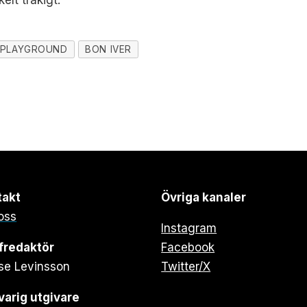
PLAYGROUND
BON IVER
takt
Övriga kanaler
oss
Instagram
fredaktör
Facebook
se Levinsson
Twitter/X
arig utgivare