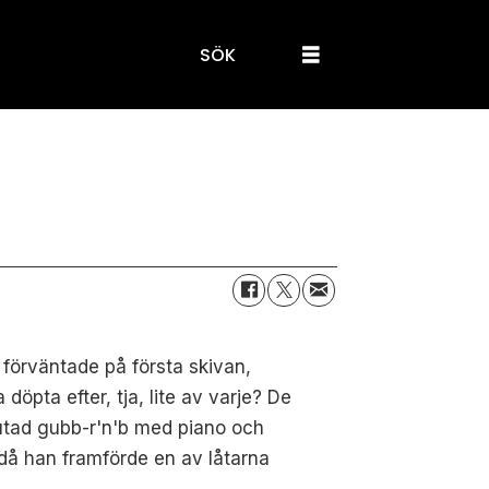
SÖK
t förväntade på första skivan,
döpta efter, tja, lite av varje? De
alutad gubb-r'n'b med piano och
 då han framförde en av låtarna