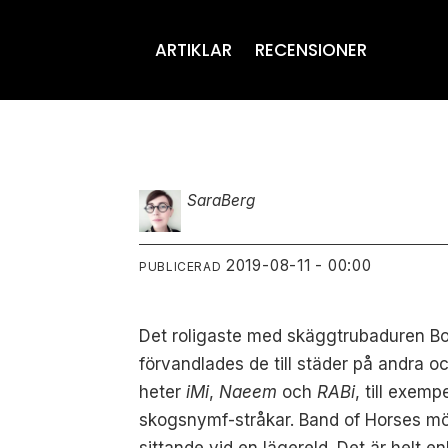
ARTIKLAR
RECENSIONER
Sara
Berg
2019-08-11 - 00:00
PUBLICERAD
Det roligaste med skäggtrubaduren Bon I
förvandlades de till städer på andra oc
heter
iMi
,
Naeem
och
RABi
, till exem
skogsnymf-stråkar. Band of Horses mö
sittande vid en lägereld. Det är helt enk