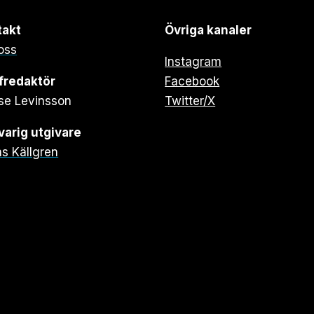
takt
Övriga kanaler
oss
Instagram
fredaktör
Facebook
se Levinsson
Twitter/X
arig utgivare
s Källgren