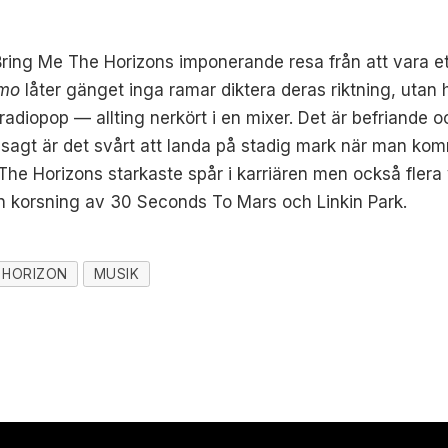
a Bring Me The Horizons imponerande resa från att vara e
mo
låter gänget inga ramar diktera deras riktning, utan 
 radiopop — allting nerkört i en mixer. Det är befriand
sagt är det svårt att landa på stadig mark när man kom
The Horizons starkaste spår i karriären men också flera v
en korsning av 30 Seconds To Mars och Linkin Park.
 HORIZON
MUSIK