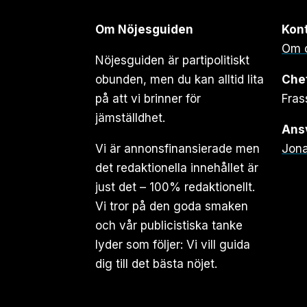
Om Nöjesguiden
Kon
Om 
Nöjesguiden är partipolitiskt
obunden, men du kan alltid lita
Che
på att vi brinner för
Fras
jämställdhet.
Ansv
Vi är annonsfinansierade men
Jona
det redaktionella innehållet är
just det – 100% redaktionellt.
Vi tror på den goda smaken
och vår publicistiska tanke
lyder som följer: Vi vill guida
dig till det bästa nöjet.